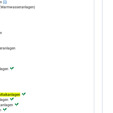
en
 (Warmwasseranlagen)
en
eranlagen
lagen
ltaikanlagen
lagen
ikanlagen
n