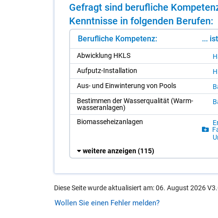
Ge­fragt sind be­ruf­li­che Kom­pe­te
Kennt­nis­se in fol­gen­den Be­ru­fen:
Berufliche Kompetenz:
... i
Ab­wick­lung HKLS
H
Auf­putz-In­stal­la­ti­on
H
Aus- und Ein­win­te­rung von Pools
B
Be­stim­men der Was­ser­qua­li­tät (Warm­
B
was­ser­an­la­gen)
Bio­mas­seh­eiz­an­la­gen
En
Fa
Um
weitere anzeigen
(115)
Diese Seite wurde aktualisiert am: 06. August 2026 V3.
Wollen Sie einen Fehler melden?