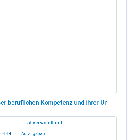
er be­ruf­li­chen Kom­pe­tenz und ih­rer Un­
... ist verwandt mit:
Aufzugsbau