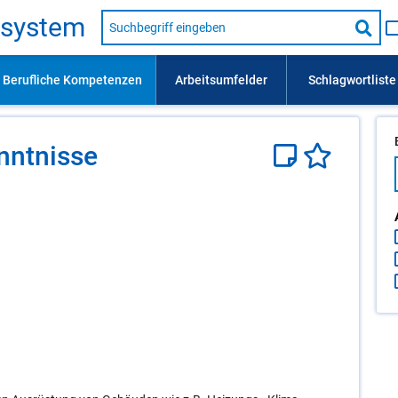
Suche
s­sys­tem
nach
Suc
Beruf,
Lehrausbildung,
star
Kompetenz
usw.
nt­nis­se