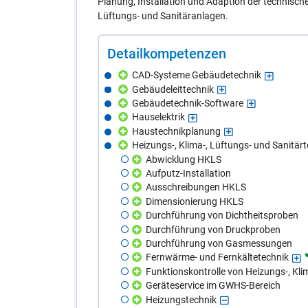
Planung, Installation und Adaption der technisch
Lüftungs- und Sanitäranlagen.
De­tail­kom­pe­ten­zen
CAD-Systeme Gebäudetechnik
Gebäudeleittechnik
Gebäudetechnik-Software
Hauselektrik
Haustechnikplanung
Heizungs-, Klima-, Lüftungs- und Sanitär
Abwicklung HKLS
Aufputz-Installation
Ausschreibungen HKLS
Dimensionierung HKLS
Durchführung von Dichtheitsproben
Durchführung von Druckproben
Durchführung von Gasmessungen
Fernwärme- und Fernkältetechnik
Funktionskontrolle von Heizungs-, Kli
Geräteservice im GWHS-Bereich
Heizungstechnik