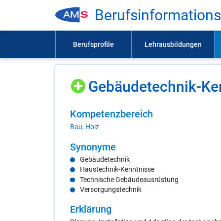
Be­rufs­in­for­ma­ti­on
Ge­bäu­de­tech­nik-Ken
Kom­pe­tenz­be­reich
Bau, Holz
Syn­ony­me
Gebäudetechnik
Haustechnik-Kenntnisse
Technische Gebäudeausrüstung
Versorgungstechnik
Er­klä­rung