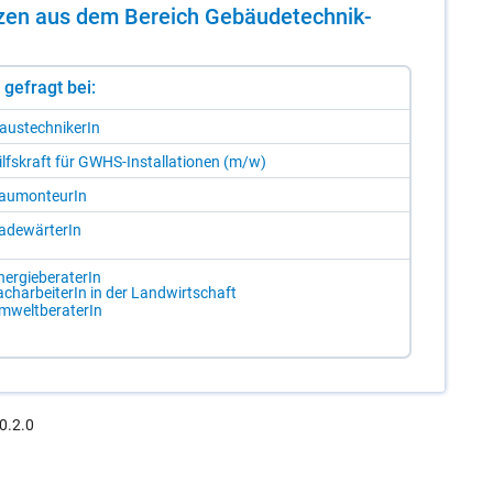
n­zen aus dem Be­reich Ge­bäu­de­tech­nik-
st gefragt bei:
aus­tech­ni­ke­rIn
ilfs­kraft für GWHS-In­stal­la­tio­nen (m/​w)
au­mon­teu­rIn
a­de­wär­te­rIn
­er­gie­be­ra­te­rIn
ch­ar­bei­te­rIn in der Land­wirt­schaft
­welt­be­ra­te­rIn
0.2.0