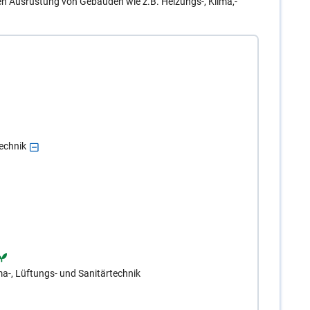
en Ausrüstung von Gebäuden wie z.B. Heizungs-, Klima,-
technik
ma-, Lüftungs- und Sanitärtechnik