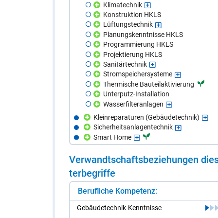
Klimatechnik
Konstruktion HKLS
Lüftungstechnik
Planungskenntnisse HKLS
Programmierung HKLS
Projektierung HKLS
Sanitärtechnik
Stromspeichersysteme
Thermische Bauteilaktivierung
Unterputz-Installation
Wasserfilteranlagen
Kleinreparaturen (Gebäudetechnik)
Sicherheitsanlagentechnik
Smart Home
Ver­wandt­schafts­be­zie­hun­gen die­s
ter­be­grif­fe
Berufliche Kompetenz:
Ge­bäu­de­tech­nik-Kennt­nis­se