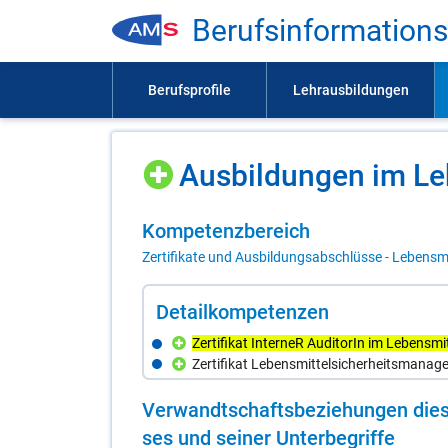
Be­rufs­in­for­ma­ti­on
Aus­bil­dun­gen im Le­
Kom­pe­tenz­be­reich
Zertifikate und Ausbildungsabschlüsse - Lebensm
De­tail­kom­pe­ten­zen
Zertifikat InterneR AuditorIn im Lebensmi
Zertifikat Lebensmittelsicherheitsmanage
Ver­wandt­schafts­be­zie­hun­gen die­s
ses und sei­ner Un­ter­be­grif­fe