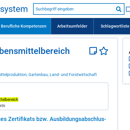
Suche
s­sys­tem
nach
Suc
Beruf,
Lehrausbildung,
star
Kompetenz
usw.
bens­mit­tel­be­reich
ittelproduktion, Gartenbau, Land- und Forstwirtschaft
ttelbereich
rIn
es Zer­ti­fi­kats bzw. Aus­bil­dungs­ab­schlus­