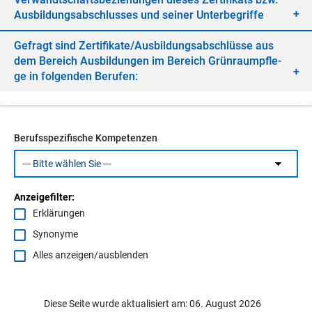
Aus­bil­dungs­ab­schlus­ses und sei­ner Un­ter­be­grif­fe
Ge­fragt sind Zer­ti­fi­ka­te/​Aus­bil­dungs­ab­schlüs­se aus
dem Be­reich Aus­bil­dun­gen im Be­reich Grün­raum­pfle­
ge in fol­gen­den Be­ru­fen:
Berufsspezifische Kompetenzen
Anzeigefilter:
Erklärungen
Synonyme
Alles anzeigen/ausblenden
Diese Seite wurde aktualisiert am: 06. August 2026