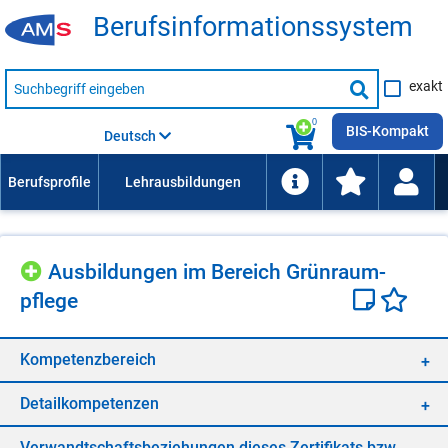
Be­rufs­in­for­ma­ti­ons­sys­tem
Suche
exakt
nach
Suche
Beruf,
Lehrausbildung,
starten
0
Kompetenz
BIS-Kompakt
Deutsch
usw.
Aus­bil­dun­gen im Be­reich Grün­raum­
pfle­ge
Kom­pe­tenz­be­reich
De­tail­kom­pe­ten­zen
Ver­wandt­schafts­be­zie­hun­gen die­ses Zer­ti­fi­kats bzw.