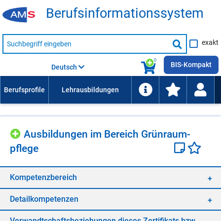
Be­rufs­in­for­ma­ti­ons­sys­tem
Suche
exakt
nach
Suche
Beruf,
Lehrausbildung,
starten
0
Kompetenz
BIS-Kompakt
Deutsch
usw.
Aus­bil­dun­gen im Be­reich Grün­raum­
pfle­ge
Kom­pe­tenz­be­reich
De­tail­kom­pe­ten­zen
Ver­wandt­schafts­be­zie­hun­gen die­ses Zer­ti­fi­kats bzw.