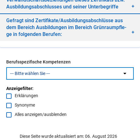
Aus­bil­dungs­ab­schlus­ses und sei­ner Un­ter­be­grif­fe
Ge­fragt sind Zer­ti­fi­ka­te/​Aus­bil­dungs­ab­schlüs­se aus
dem Be­reich Aus­bil­dun­gen im Be­reich Grün­raum­pfle­
ge in fol­gen­den Be­ru­fen:
Berufsspezifische Kompetenzen
Anzeigefilter:
Erklärungen
Synonyme
Alles anzeigen/ausblenden
Diese Seite wurde aktualisiert am: 06. August 2026