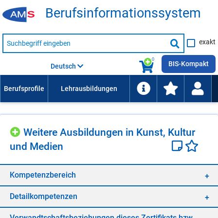
Be­rufs­in­for­ma­ti­ons­sys­tem
Suche
exakt
nach
Suche
Beruf,
Lehrausbildung,
starten
0
Kompetenz
BIS-Kompakt
Deutsch
usw.
Wei­te­re Aus­bil­dun­gen in Kunst, Kul­tur
und Me­di­en
Kom­pe­tenz­be­reich
De­tail­kom­pe­ten­zen
Ver­wandt­schafts­be­zie­hun­gen die­ses Zer­ti­fi­kats bzw.