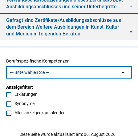
Aus­bil­dungs­ab­schlus­ses und sei­ner Un­ter­be­grif­fe
Ge­fragt sind Zer­ti­fi­ka­te/​Aus­bil­dungs­ab­schlüs­se aus
dem Be­reich Wei­te­re Aus­bil­dun­gen in Kunst, Kul­tur
und Me­di­en in fol­gen­den Be­ru­fen:
Berufsspezifische Kompetenzen
Anzeigefilter:
Erklärungen
Synonyme
Alles anzeigen/ausblenden
Diese Seite wurde aktualisiert am: 06. August 2026