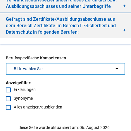
Aus­bil­dungs­ab­schlus­ses und sei­ner Un­ter­be­grif­fe
Ge­fragt sind Zer­ti­fi­ka­te/​Aus­bil­dungs­ab­schlüs­se aus
dem Be­reich Zer­ti­fi­ka­te im Be­reich IT-Si­cher­heit und
Da­ten­schutz in fol­gen­den Be­ru­fen:
Berufsspezifische Kompetenzen
Anzeigefilter:
Erklärungen
Synonyme
Alles anzeigen/ausblenden
Diese Seite wurde aktualisiert am: 06. August 2026