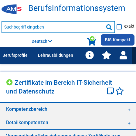
Be­rufs­in­for­ma­ti­ons­sys­tem
Suche
exakt
nach
Suche
Beruf,
Lehrausbildung,
starten
0
Kompetenz
BIS-Kompakt
Deutsch
usw.
Zer­ti­fi­ka­te im Be­reich IT-Si­cher­heit
und Da­ten­schutz
Kom­pe­tenz­be­reich
De­tail­kom­pe­ten­zen
Ver­wandt­schafts­be­zie­hun­gen die­ses Zer­ti­fi­kats bzw.