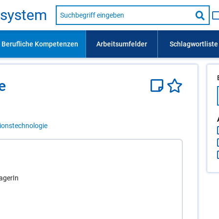
Suche
s­sys­tem
nach
Suc
Beruf,
Lehrausbildung,
star
Kompetenz
usw.
te
tionstechnologie
agerIn