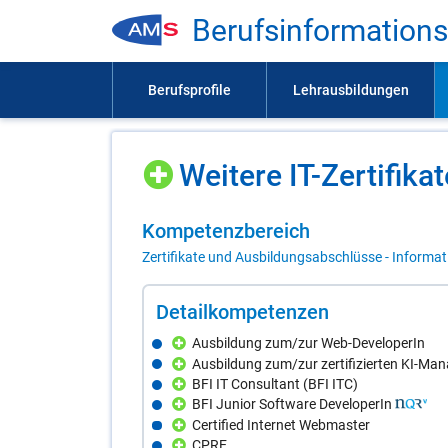
Be­rufs­in­for­ma­ti­on
Wei­te­re IT-Zer­ti­fi­ka­
Kom­pe­tenz­be­reich
Zertifikate und Ausbildungsabschlüsse - Informa
De­tail­kom­pe­ten­zen
Ausbildung zum/zur Web-DeveloperIn
Ausbildung zum/zur zertifizierten KI-Man
BFI IT Consultant (BFI ITC)
BFI Junior Software DeveloperIn
Certified Internet Webmaster
CPRE