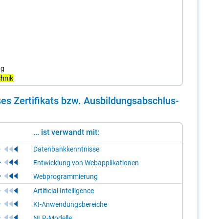
ng
chnik
es Zer­ti­fi­kats bzw. Aus­bil­dungs­ab­schlus­
... ist verwandt mit:
Datenbankkenntnisse
Entwicklung von Webapplikationen
Webprogrammierung
Artificial Intelligence
KI-Anwendungsbereiche
NLP-Modelle