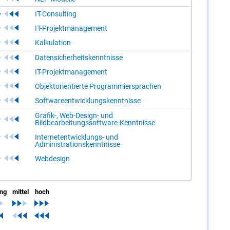
IT-Consulting
IT-Projektmanagement
Kalkulation
Datensicherheitskenntnisse
IT-Projektmanagement
Objektorientierte Programmiersprachen
Softwareentwicklungskenntnisse
Grafik-, Web-Design- und
Bildbearbeitungssoftware-Kenntnisse
Internetentwicklungs- und
Administrationskenntnisse
Webdesign
ing
mittel
hoch