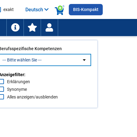
0
Deutsch
exakt
BIS-Kompakt
he
ten
Berufsspezifische Kompetenzen
Anzeigefilter:
Erklärungen
Synonyme
Alles anzeigen/ausblenden