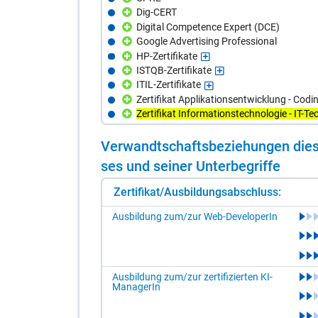
Dig-CERT
Digital Competence Expert (DCE)
Google Advertising Professional
HP-Zertifikate
ISTQB-Zertifikate
ITIL-Zertifikate
Zertifikat Applikationsentwicklung - Codi
Zertifikat Informationstechnologie - IT-Te
Ver­wandt­schafts­be­zie­hun­gen die­s
ses und sei­ner Un­ter­be­grif­fe
Zertifikat/Ausbildungsabschluss:
Ausbildung zum/zur Web-DeveloperIn
Ausbildung zum/zur zertifizierten KI-
ManagerIn