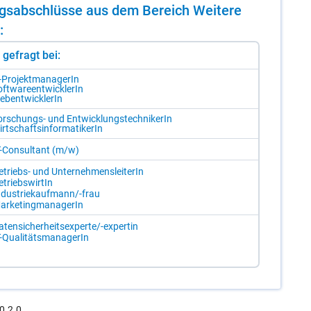
dungs­ab­schlüs­se aus dem Be­reich Wei­te­re
:
st gefragt bei:
-Pro­jekt­ma­na­ge­rIn
ft­ware­ent­wick­le­rIn
bent­wick­le­rIn
r­schungs- und Ent­wick­lungs­tech­ni­ke­rIn
rt­schafts­in­for­ma­ti­ke­rIn
T-Con­sul­tant (m/​w)
e­triebs- und Un­ter­neh­mens­lei­te­rIn
­triebs­wir­tIn
n­dus­trie­kauf­mann/-​frau
ar­ke­ting­ma­na­ge­rIn
­ten­si­cher­heits­ex­per­te/-​ex­per­tin
-Qua­li­täts­ma­na­ge­rIn
0.2.0