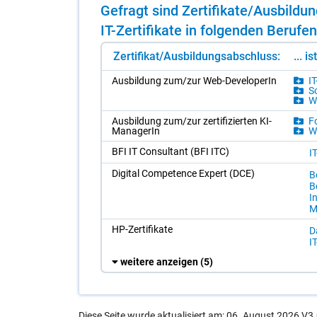
Ge­fragt sind Zer­ti­fi­ka­te/​Aus­bil­
IT-Zer­ti­fi­ka­te in fol­gen­den Be­ru­fen
Zertifikat/Ausbildungsabschluss:
... i
Aus­bil­dung zum/​zur Web-De­ve­l­ope­rIn
IT
So
We
Aus­bil­dung zum/​zur zer­ti­fi­zier­ten KI-
Fo
Ma­na­ge­rIn
Wi
BFI IT Con­sul­tant (BFI ITC)
I
Di­gi­tal Com­pe­tence Ex­pert (DCE)
B
Be
I
M
HP-Zer­ti­fi­ka­te
Da
IT
weitere anzeigen
(5)
Diese Seite wurde aktualisiert am: 06. August 2026 V3.