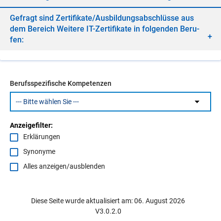
Ge­fragt sind Zer­ti­fi­ka­te/​Aus­bil­dungs­ab­schlüs­se aus
dem Be­reich Wei­te­re IT-Zer­ti­fi­ka­te in fol­gen­den Be­ru­
fen:
Berufsspezifische Kompetenzen
Anzeigefilter:
Erklärungen
Synonyme
Alles anzeigen/ausblenden
Diese Seite wurde aktualisiert am: 06. August 2026
V3.0.2.0