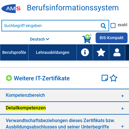
Be­rufs­in­for­ma­ti­ons­sys­tem
Suche
exakt
nach
Suche
Beruf,
Lehrausbildung,
starten
0
Kompetenz
BIS-Kompakt
Deutsch
usw.
Wei­te­re IT-Zer­ti­fi­ka­te
Kom­pe­tenz­be­reich
De­tail­kom­pe­ten­zen
Ver­wandt­schafts­be­zie­hun­gen die­ses Zer­ti­fi­kats bzw.
Aus­bil­dungs­ab­schlus­ses und sei­ner Un­ter­be­grif­fe