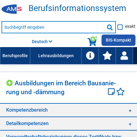
Be­rufs­in­for­ma­ti­ons­sys­tem
Suche
exakt
nach
Suche
Beruf,
Lehrausbildung,
starten
0
Kompetenz
BIS-Kompakt
Deutsch
usw.
Aus­bil­dun­gen im Be­reich Bau­sa­nie­
rung und -däm­mung
Kom­pe­tenz­be­reich
De­tail­kom­pe­ten­zen
Ver­wandt­schafts­be­zie­hun­gen die­ses Zer­ti­fi­kats bzw.