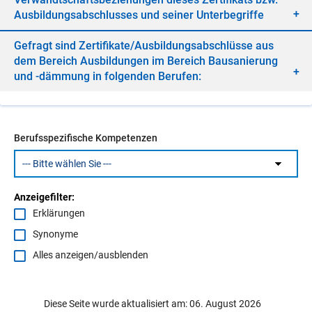
Aus­bil­dungs­ab­schlus­ses und sei­ner Un­ter­be­grif­fe
Ge­fragt sind Zer­ti­fi­ka­te/​Aus­bil­dungs­ab­schlüs­se aus
dem Be­reich Aus­bil­dun­gen im Be­reich Bau­sa­nie­rung
und -däm­mung in fol­gen­den Be­ru­fen:
Berufsspezifische Kompetenzen
Anzeigefilter:
Erklärungen
Synonyme
Alles anzeigen/ausblenden
Diese Seite wurde aktualisiert am: 06. August 2026