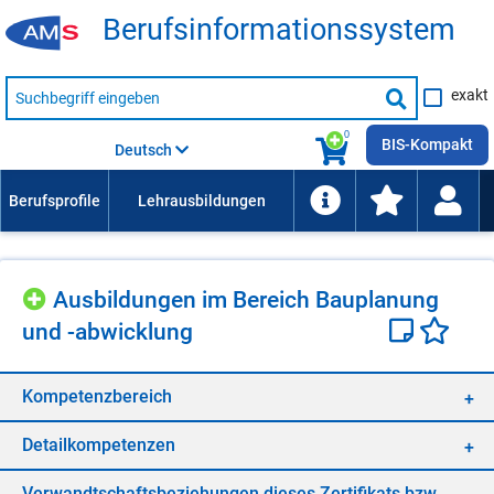
Be­rufs­in­for­ma­ti­ons­sys­tem
Suche
exakt
nach
Suche
Beruf,
Lehrausbildung,
starten
0
Kompetenz
BIS-Kompakt
Deutsch
usw.
Aus­bil­dun­gen im Be­reich Bau­pla­nung
und -ab­wick­lung
Kom­pe­tenz­be­reich
De­tail­kom­pe­ten­zen
Ver­wandt­schafts­be­zie­hun­gen die­ses Zer­ti­fi­kats bzw.