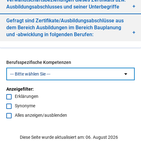
Aus­bil­dungs­ab­schlus­ses und sei­ner Un­ter­be­grif­fe
Ge­fragt sind Zer­ti­fi­ka­te/​Aus­bil­dungs­ab­schlüs­se aus
dem Be­reich Aus­bil­dun­gen im Be­reich Bau­pla­nung
und -ab­wick­lung in fol­gen­den Be­ru­fen:
Berufsspezifische Kompetenzen
Anzeigefilter:
Erklärungen
Synonyme
Alles anzeigen/ausblenden
Diese Seite wurde aktualisiert am: 06. August 2026