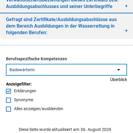
Aus­bil­dungs­ab­schlus­ses und sei­ner Un­ter­be­grif­fe
Ge­fragt sind Zer­ti­fi­ka­te/​Aus­bil­dungs­ab­schlüs­se aus
dem Be­reich Aus­bil­dun­gen in der Was­ser­ret­tung in
fol­gen­den Be­ru­fen:
Berufsspezifische Kompetenzen
Überblick
Anzeigefilter:
Erklärungen
Synonyme
Alles anzeigen/ausblenden
Diese Seite wurde aktualisiert am: 06. August 2026