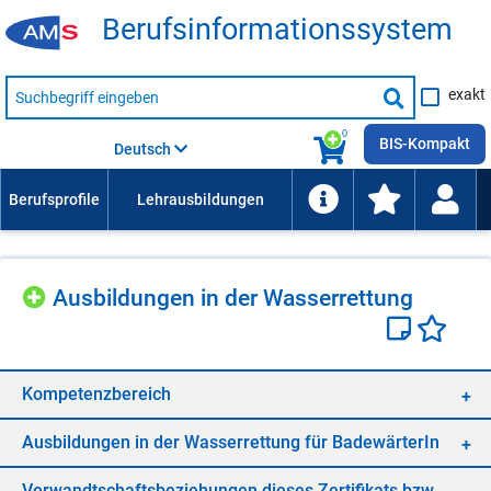
Be­rufs­in­for­ma­ti­ons­sys­tem
Suche
exakt
nach
Suche
Beruf,
Lehrausbildung,
starten
0
Kompetenz
BIS-Kompakt
Deutsch
usw.
Aus­bil­dun­gen in der Was­ser­ret­tung
Kom­pe­tenz­be­reich
Aus­bil­dun­gen in der Was­ser­ret­tung für Ba­de­wär­te­rIn
Ver­wandt­schafts­be­zie­hun­gen die­ses Zer­ti­fi­kats bzw.