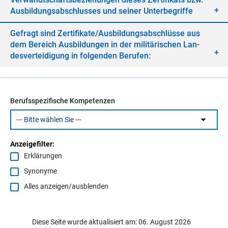
Aus­bil­dungs­ab­schlus­ses und sei­ner Un­ter­be­grif­fe
Ge­fragt sind Zer­ti­fi­ka­te/​Aus­bil­dungs­ab­schlüs­se aus
dem Be­reich Aus­bil­dun­gen in der mi­li­tä­ri­schen Lan­
des­ver­tei­di­gung in fol­gen­den Be­ru­fen:
Berufsspezifische Kompetenzen
Anzeigefilter:
Erklärungen
Synonyme
Alles anzeigen/ausblenden
Diese Seite wurde aktualisiert am: 06. August 2026