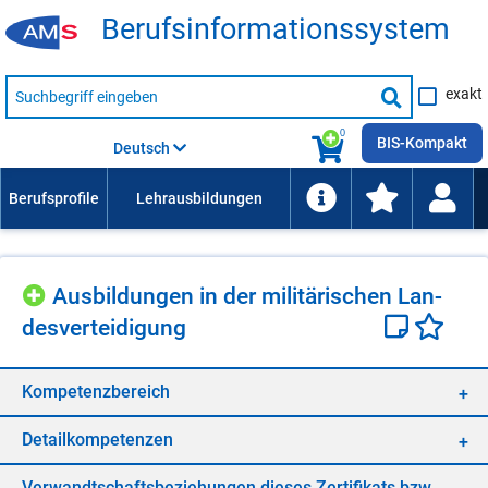
Be­rufs­in­for­ma­ti­ons­sys­tem
Suche
exakt
nach
Suche
Beruf,
Lehrausbildung,
starten
0
Kompetenz
BIS-Kompakt
Deutsch
usw.
Aus­bil­dun­gen in der mi­li­tä­ri­schen Lan­
des­ver­tei­di­gung
Kom­pe­tenz­be­reich
De­tail­kom­pe­ten­zen
Ver­wandt­schafts­be­zie­hun­gen die­ses Zer­ti­fi­kats bzw.