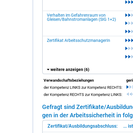
Verhalten im Gefahrenraum von
Gleisen/Bahnstromanlagen (SIG 1+2)
Zertifikat ArbeitsschutzmanagerIn
weitere anzeigen
(6)
Verwandschaftsbeziehungen
ger
der Kompetenz LINKS zur Kompetenz RECHTS:
der Kompetenz RECHTS zur Kompetenz LINKS:
Ge­fragt sind Zer­ti­fi­ka­te/​Aus­bil­
gen in der Ar­beits­si­cher­heit in fol­
Zertifikat/Ausbildungsabschluss:
... i