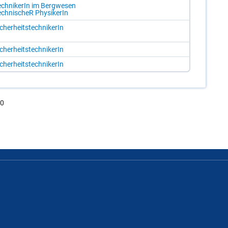
ch­ni­ke­rIn im Berg­we­sen
ch­ni­scheR Phy­si­ke­rIn
­cher­heits­tech­ni­ke­rIn
­cher­heits­tech­ni­ke­rIn
­cher­heits­tech­ni­ke­rIn
.0