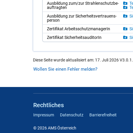
Aus­bil­dung zum/​zur Strah­len­schutz­be­
Te
auf­trag­ten
Te
Aus­bil­dung zur Si­cher­heits­ver­trau­ens­
Si
per­son
Zer­ti­fi­kat Ar­beits­schutz­ma­na­ge­rIn
Si
Zer­ti­fi­kat Si­cher­heits­au­di­to­rIn
Si
Diese Seite wurde aktualisiert am: 17. Juli 2026 V3.0.1
Wollen Sie einen Fehler melden?
Rechtliches
Impressum
Datenschutz
Barrierefreiheit
© 2026 AMS Österreich