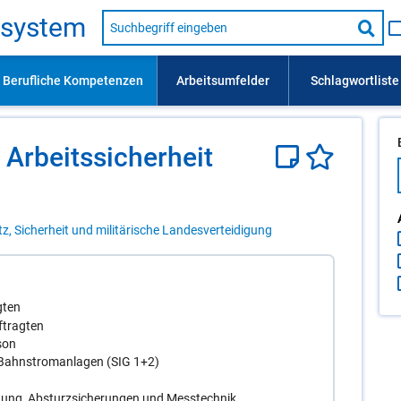
Suche
s­sys­tem
nach
Suc
Beruf,
Lehrausbildung,
star
Kompetenz
usw.
Ar­beits­si­cher­heit
tz, Sicherheit und militärische Landesverteidigung
gten
ftragten
son
/Bahnstromanlagen (SIG 1+2)
eidung, Absturzsicherungen und Messtechnik