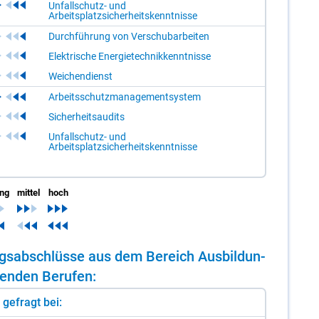
Unfallschutz- und
Arbeitsplatzsicherheitskenntnisse
Durchführung von Verschubarbeiten
Elektrische Energietechnikkenntnisse
Weichendienst
Arbeitsschutzmanagementsystem
Sicherheitsaudits
Unfallschutz- und
Arbeitsplatzsicherheitskenntnisse
ing
mittel
hoch
dungs­ab­schlüs­se aus dem Be­reich Aus­bil­dun­
gen­den Be­ru­fen:
st gefragt bei: