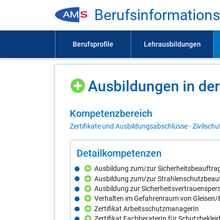
Be­rufs­in­for­ma­ti­on
Aus­bil­dun­gen in der 
Kom­pe­tenz­be­reich
Zertifikate und Ausbildungsabschlüsse - Zivilschu
De­tail­kom­pe­ten­zen
Ausbildung zum/zur Sicherheitsbeauftra
Ausbildung zum/zur Strahlenschutzbeau
Ausbildung zur Sicherheitsvertrauensper
Verhalten im Gefahrenraum von Gleisen
Zertifikat ArbeitsschutzmanagerIn
Zertifikat FachberaterIn für Schutzbekl