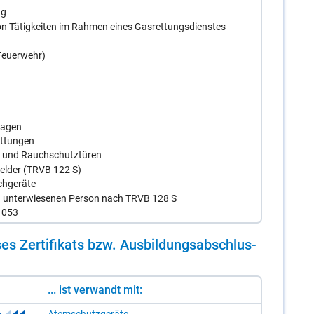
ng
n Tätigkeiten im Rahmen eines Gasrettungsdienstes
Feuerwehr)
lagen
ottungen
z- und Rauchschutztüren
elder (TRVB 122 S)
chgeräte
d unterwiesenen Person nach TRVB 128 S
1053
es Zer­ti­fi­kats bzw. Aus­bil­dungs­ab­schlus­
... ist verwandt mit: