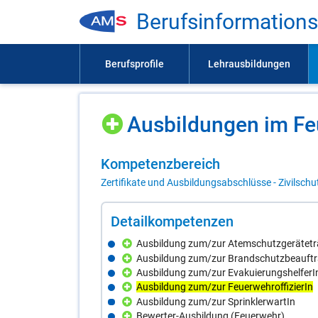
Be­rufs­in­for­ma­ti­on
Aus­bil­dun­gen im F
Kom­pe­tenz­be­reich
Zertifikate und Ausbildungsabschlüsse - Zivilschu
De­tail­kom­pe­ten­zen
Ausbildung zum/zur Atemschutzgerätetr
Ausbildung zum/zur Brandschutzbeauft
Ausbildung zum/zur EvakuierungshelferI
Ausbildung zum/zur FeuerwehroffizierIn
Ausbildung zum/zur SprinklerwartIn
Bewerter-Ausbildung (Feuerwehr)