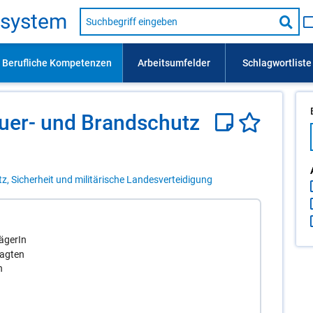
Suche
s­sys­tem
nach
Suc
Beruf,
Lehrausbildung,
star
Kompetenz
usw.
eu­er- und Brand­schutz
tz, Sicherheit und militärische Landesverteidigung
ägerIn
ragten
n