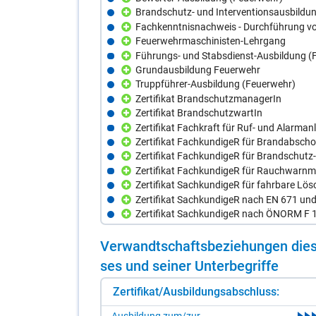
Brandschutz- und Interventionsausbildu
Fachkenntnisnachweis - Durchführung vo
Feuerwehrmaschinisten-Lehrgang
Führungs- und Stabsdienst-Ausbildung (
Grundausbildung Feuerwehr
Truppführer-Ausbildung (Feuerwehr)
Zertifikat BrandschutzmanagerIn
Zertifikat BrandschutzwartIn
Zertifikat Fachkraft für Ruf- und Alarman
Zertifikat FachkundigeR für Brandabsch
Zertifikat FachkundigeR für Brandschut
Zertifikat FachkundigeR für Rauchwarnm
Zertifikat SachkundigeR für fahrbare Lös
Zertifikat SachkundigeR nach EN 671 un
Zertifikat SachkundigeR nach ÖNORM F 
Ver­wandt­schafts­be­zie­hun­gen die­s
ses und sei­ner Un­ter­be­grif­fe
Zertifikat/Ausbildungsabschluss: