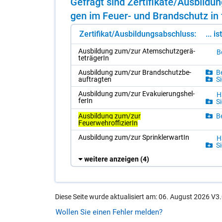
Ge­fragt sind Zer­ti­fi­ka­te/​Aus­bil­
gen im Feu­er- und Brand­schutz in f
Zertifikat/Ausbildungsabschluss:
... i
Aus­bil­dung zum/​zur Atem­schutz­ge­rä­
B
te­trä­ge­rIn
Aus­bil­dung zum/​zur Brand­schutz­be­
Be
auf­trag­ten
Si
Aus­bil­dung zum/​zur Eva­ku­ie­rungs­hel­
H
fe­rIn
Si
Ausbildung zum/zur
Be
FeuerwehroffizierIn
Aus­bil­dung zum/​zur Sprink­ler­war­tIn
H
Si
weitere anzeigen
(4)
Diese Seite wurde aktualisiert am: 06. August 2026 V3.
Wollen Sie einen Fehler melden?