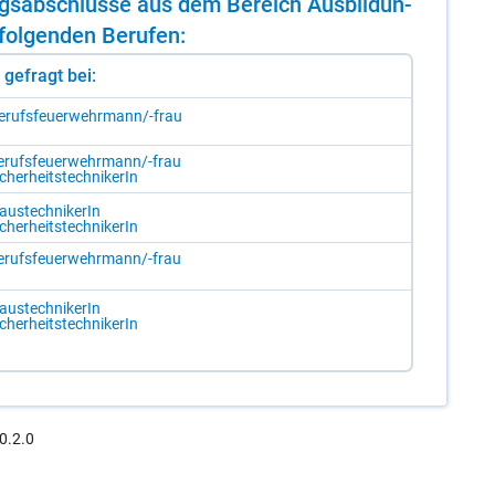
dungs­ab­schlüs­se aus dem Be­reich Aus­bil­dun­
ol­gen­den Be­ru­fen:
st gefragt bei:
e­rufs­feu­er­wehr­mann/-​frau
­rufs­feu­er­wehr­mann/-​frau
­cher­heits­tech­ni­ke­rIn
aus­tech­ni­ke­rIn
­cher­heits­tech­ni­ke­rIn
­rufs­feu­er­wehr­mann/-​frau
aus­tech­ni­ke­rIn
­cher­heits­tech­ni­ke­rIn
0.2.0