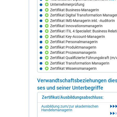
Unternehmerprüfung
Zertifikat Business-ManagerIn
Zertifikat Digital Transformation Manage
Zertifikat IMS-ManagerIn inkl. -AuditorIn
Zertifikat InnovationsmanagerIn
Zertifikat ITIL 4 Specialist: Business R
Zertifikat Key-Account-ManagerIn
Zertifikat PersonalmanagerIn
Zertifikat ProduktmanagerIn
Zertifikat ProzessmanagerIn
Zertifikat Qualifizierte Führungskraft (m/
Zertifikat Transformation ManagerIn
Zertifikat WissensmanagerIn
Ver­wandt­schafts­be­zie­hun­gen die­s
ses und sei­ner Un­ter­be­grif­fe
Zertifikat/Ausbildungsabschluss:
Ausbildung zum/zur akademischen
HandelsmanagerIn