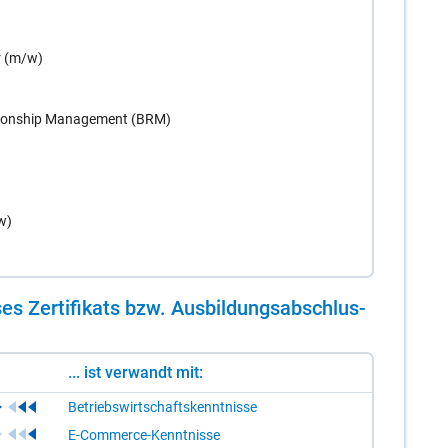
r (m/w)
elationship Management (BRM)
w)
es Zer­ti­fi­kats bzw. Aus­bil­dungs­ab­schlus­
... ist verwandt mit:
Betriebswirtschaftskenntnisse
E-Commerce-Kenntnisse