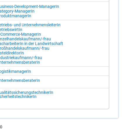
usi­ness-De­ve­lop­ment-Ma­na­ge­rIn
a­te­go­ry-Ma­na­ge­rIn
ro­dukt­ma­na­ge­rIn
e­triebs- und Un­ter­neh­mens­lei­te­rIn
­triebs­wir­tIn
-Com­mer­ce-Ma­na­ge­rIn
in­zel­han­dels­kauf­mann/-​frau
ach­ar­bei­te­rIn in der Land­wirt­schaft
roß­han­dels­kauf­mann/-​frau
­tel­di­rek­to­rIn
n­dus­trie­kauf­mann/-​frau
­ter­neh­mens­be­ra­te­rIn
­gis­tik­ma­na­ge­rIn
­ter­neh­mens­be­ra­te­rIn
a­li­täts­si­che­rungs­tech­ni­ke­rIn
­cher­heits­tech­ni­ke­rIn
.0