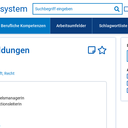
Suche
s­sys­tem
nach
Suc
Beruf,
Lehrausbildung,
star
Kompetenz
usw.
­dun­gen
ft, Recht
elsmanagerIn
ionsleiterIn