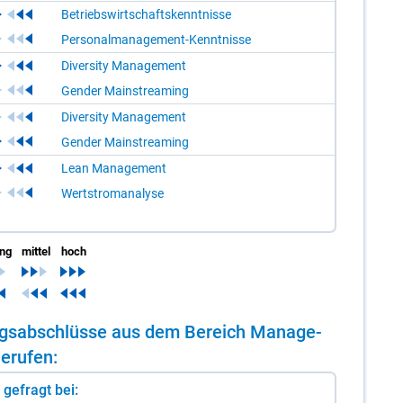
Betriebswirtschaftskenntnisse
Personalmanagement-Kenntnisse
Diversity Management
Gender Mainstreaming
Diversity Management
Gender Mainstreaming
Lean Management
Wertstromanalyse
ing
mittel
hoch
­dungs­ab­schlüs­se aus dem Be­reich Ma­nage­
­ru­fen:
st gefragt bei: