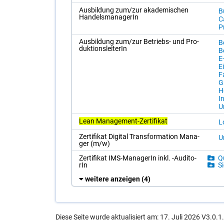
Aus­bil­dung zum/​zur aka­de­mi­schen
B
Han­dels­ma­na­ge­rIn
C
P
Aus­bil­dung zum/​zur Be­triebs- und Pro­
B
duk­ti­ons­lei­te­rIn
Be
E
E
F
G
Ho
I
Un
Lean Management-Zertifikat
Lo
Zer­ti­fi­kat Di­gi­tal Trans­for­ma­ti­on Ma­na­
Un
ger (m/​w)
Zer­ti­fi­kat IMS-Ma­na­ge­rIn inkl. -Au­di­to­
Qu
rIn
Si
weitere anzeigen
(4)
Diese Seite wurde aktualisiert am: 17. Juli 2026 V3.0.1