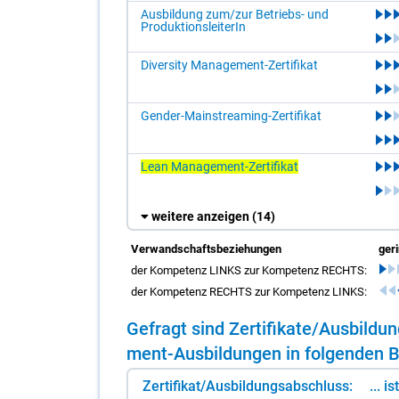
Ausbildung zum/zur Betriebs- und
ProduktionsleiterIn
Diversity Management-Zertifikat
Gender-Mainstreaming-Zertifikat
Lean Management-Zertifikat
weitere anzeigen
(14)
Verwandschaftsbeziehungen
ger
der Kompetenz LINKS zur Kompetenz RECHTS:
der Kompetenz RECHTS zur Kompetenz LINKS:
Ge­fragt sind Zer­ti­fi­ka­te/​Aus­bil
ment-Aus­bil­dun­gen in fol­gen­den Be
Zertifikat/Ausbildungsabschluss:
... i