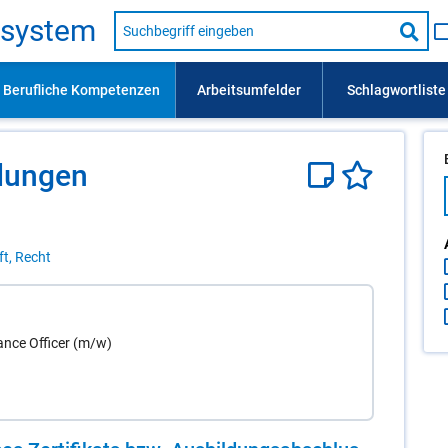
Suche
s­sys­tem
nach
Suc
Beruf,
Lehrausbildung,
star
Kompetenz
usw.
­dun­gen
ft, Recht
ance Officer (m/w)