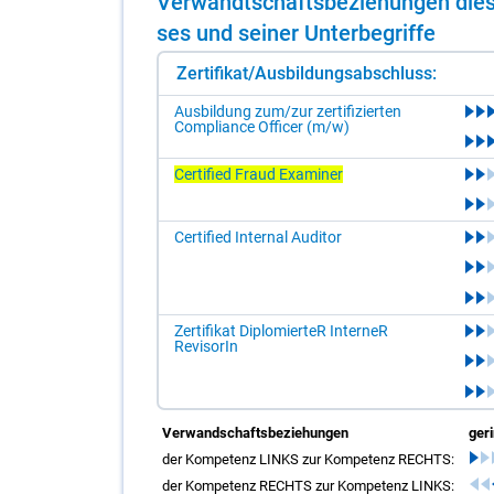
Ver­wandt­schafts­be­zie­hun­gen die­s
ses und sei­ner Un­ter­be­grif­fe
Zertifikat/Ausbildungsabschluss:
Ausbildung zum/zur zertifizierten
Compliance Officer (m/w)
Certified Fraud Examiner
Certified Internal Auditor
Zertifikat DiplomierteR InterneR
RevisorIn
Verwandschaftsbeziehungen
ger
der Kompetenz LINKS zur Kompetenz RECHTS:
der Kompetenz RECHTS zur Kompetenz LINKS: