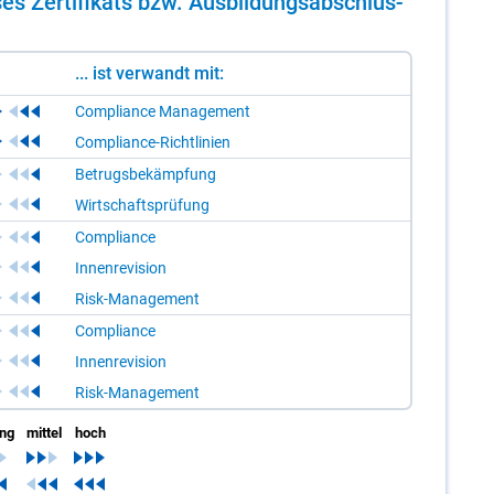
es Zer­ti­fi­kats bzw. Aus­bil­dungs­ab­schlus­
... ist verwandt mit:
Compliance Management
Compliance-Richtlinien
Betrugsbekämpfung
Wirtschaftsprüfung
Compliance
Innenrevision
Risk-Management
Compliance
Innenrevision
Risk-Management
ing
mittel
hoch