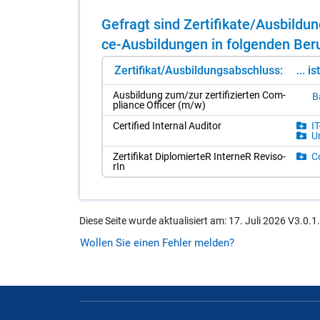
Ge­fragt sind Zer­ti­fi­ka­te/​Aus­bil­
ce-Aus­bil­dun­gen in fol­gen­den Be­ru
Zertifikat/Ausbildungsabschluss:
... i
Aus­bil­dung zum/​zur zer­ti­fi­zier­ten Com­
B
p­li­an­ce Of­fi­cer (m/​w)
Cer­ti­fied In­ter­nal Au­di­tor
IT
Un
Zer­ti­fi­kat Di­plo­mier­teR In­ter­neR Re­vi­so­
Co
rIn
Diese Seite wurde aktualisiert am: 17. Juli 2026 V3.0.1
Wollen Sie einen Fehler melden?