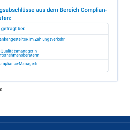
dungs­ab­schlüs­se aus dem Be­reich Com­p­li­an­
­fen:
st gefragt bei:
ank­an­ge­stell­teR im Zah­lungs­ver­kehr
-Qua­li­täts­ma­na­ge­rIn
­ter­neh­mens­be­ra­te­rIn
m­p­li­an­ce-Ma­na­ge­rIn
.0