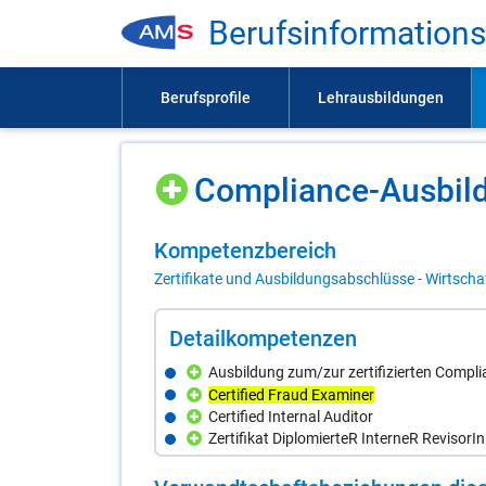
Be­rufs­in­for­ma­ti­on
Com­p­li­an­ce-Aus­bil
Kom­pe­tenz­be­reich
Zertifikate und Ausbildungsabschlüsse - Wirtscha
De­tail­kom­pe­ten­zen
Ausbildung zum/zur zertifizierten Compli
Certified Fraud Examiner
Certified Internal Auditor
Zertifikat DiplomierteR InterneR RevisorIn