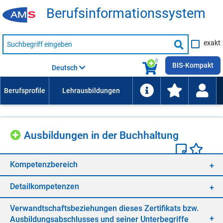
Be­rufs­in­for­ma­ti­ons­sys­tem
Suche
exakt
nach
Suche
Beruf,
Lehrausbildung,
starten
0
Kompetenz
BIS-Kompakt
Deutsch
usw.
Aus­bil­dun­gen in der Buch­hal­tung
Kom­pe­tenz­be­reich
De­tail­kom­pe­ten­zen
Ver­wandt­schafts­be­zie­hun­gen die­ses Zer­ti­fi­kats bzw.
Aus­bil­dungs­ab­schlus­ses und sei­ner Un­ter­be­grif­fe