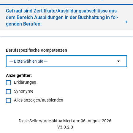
Ge­fragt sind Zer­ti­fi­ka­te/​Aus­bil­dungs­ab­schlüs­se aus
dem Be­reich Aus­bil­dun­gen in der Buch­hal­tung in fol­
gen­den Be­ru­fen:
Berufsspezifische Kompetenzen
Anzeigefilter:
Erklärungen
Synonyme
Alles anzeigen/ausblenden
Diese Seite wurde aktualisiert am: 06. August 2026
V3.0.2.0