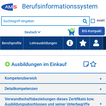
Be­rufs­in­for­ma­ti­ons­sys­tem
Suche
exakt
nach
Suche
Beruf,
Lehrausbildung,
starten
0
Kompetenz
BIS-Kompakt
Deutsch
usw.
Aus­bil­dun­gen im Ein­kauf
Kom­pe­tenz­be­reich
De­tail­kom­pe­ten­zen
Ver­wandt­schafts­be­zie­hun­gen die­ses Zer­ti­fi­kats bzw.
Aus­bil­dungs­ab­schlus­ses und sei­ner Un­ter­be­grif­fe