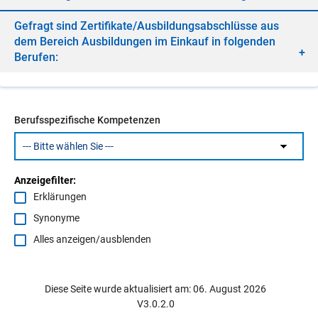
Ge­fragt sind Zer­ti­fi­ka­te/​Aus­bil­dungs­ab­schlüs­se aus
dem Be­reich Aus­bil­dun­gen im Ein­kauf in fol­gen­den
Be­ru­fen:
Berufsspezifische Kompetenzen
Anzeigefilter:
Erklärungen
Synonyme
Alles anzeigen/ausblenden
Diese Seite wurde aktualisiert am: 06. August 2026
V3.0.2.0