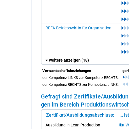
REFA-BetriebswirtIn für Organisation
weitere anzeigen
(18)
Verwandschaftsbeziehungen
ger
der Kompetenz LINKS zur Kompetenz RECHTS:
der Kompetenz RECHTS zur Kompetenz LINKS:
Ge­fragt sind Zer­ti­fi­ka­te/​Aus­bil­
gen im Be­reich Pro­duk­ti­ons­wirt­sch
Zertifikat/Ausbildungsabschluss:
... i
Aus­bil­dung in Lean Pro­duc­tion
Wi