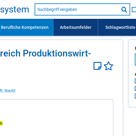
Suche
s­sys­tem
nach
Suc
Beruf,
Lehrausbildung,
star
Kompetenz
usw.
reich Pro­duk­ti­ons­wirt­
ft, Recht
In