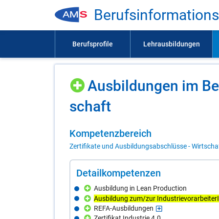
Be­rufs­in­for­ma­ti­on
Aus­bil­dun­gen im Be­
schaft
Kom­pe­tenz­be­reich
Zertifikate und Ausbildungsabschlüsse - Wirtscha
De­tail­kom­pe­ten­zen
Ausbildung in Lean Production
Ausbildung zum/zur Industrievorarbeiter
REFA-Ausbildungen
Zertifikat Industrie 4.0