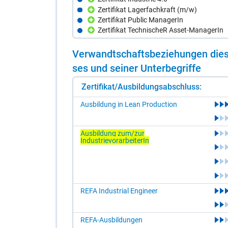
Zertifikat Lagerfachkraft (m/w)
Zertifikat Public ManagerIn
Zertifikat TechnischeR Asset-ManagerIn
Ver­wandt­schafts­be­zie­hun­gen die­s
ses und sei­ner Un­ter­be­grif­fe
Zertifikat/Ausbildungsabschluss:
Ausbildung in Lean Production
Ausbildung zum/zur
IndustrievorarbeiterIn
REFA Industrial Engineer
REFA-Ausbildungen