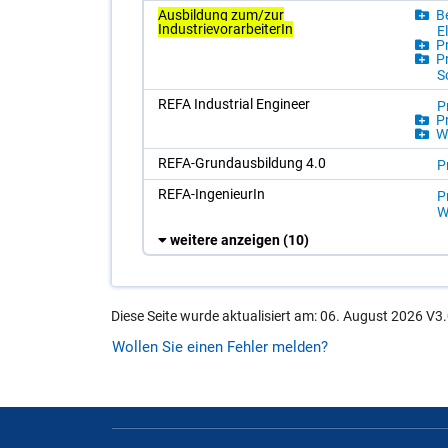
Ausbildung zum/zur
Be
IndustrievorarbeiterIn
El
Pr
Pr
S
REFA In­dus­tri­al En­gi­neer
P
Pr
Wi
REFA-Grund­aus­bil­dung 4.0
P
REFA-In­ge­nieu­rIn
P
Wi
weitere anzeigen
(10)
Diese Seite wurde aktualisiert am: 06. August 2026 V3.
Wollen Sie einen Fehler melden?