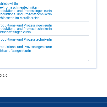
­triebs­wir­tIn
ek­tro­ma­schi­nen­tech­ni­ke­rIn
o­duk­ti­ons- und Pro­zes­sin­ge­nieu­rIn
o­duk­ti­ons- und Pro­zess­tech­ni­ke­rIn
chlos­se­rIn im Me­tall­be­reich
ro­duk­ti­ons- und Pro­zes­sin­ge­nieu­rIn
o­duk­ti­ons- und Pro­zess­tech­ni­ke­rIn
rt­schafts­in­ge­nieu­rIn
ro­duk­ti­ons- und Pro­zess­tech­ni­ke­rIn
ro­duk­ti­ons- und Pro­zes­sin­ge­nieu­rIn
rt­schafts­in­ge­nieu­rIn
0.2.0