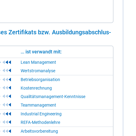
es Zer­ti­fi­kats bzw. Aus­bil­dungs­ab­schlus­
... ist verwandt mit:
Lean Management
Wertstromanalyse
Betriebsorganisation
Kostenrechnung
Qualitätsmanagement-Kenntnisse
Teammanagement
Industrial Engineering
REFA-Methodenlehre
Arbeitsvorbereitung