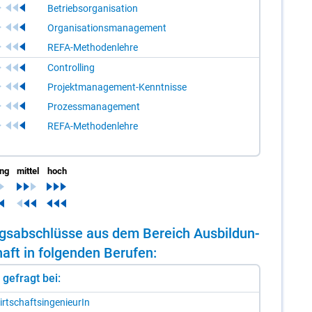
Betriebsorganisation
Organisationsmanagement
REFA-Methodenlehre
Controlling
Projektmanagement-Kenntnisse
Prozessmanagement
REFA-Methodenlehre
ing
mittel
hoch
dungs­ab­schlüs­se aus dem Be­reich Aus­bil­dun­
aft in fol­gen­den Be­ru­fen:
st gefragt bei:
rt­schafts­in­ge­nieu­rIn