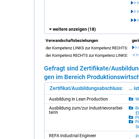
weitere anzeigen
(18)
Verwandschaftsbeziehungen
ger
der Kompetenz LINKS zur Kompetenz RECHTS:
der Kompetenz RECHTS zur Kompetenz LINKS:
Ge­fragt sind Zer­ti­fi­ka­te/​Aus­bil­
gen im Be­reich Pro­duk­ti­ons­wirt­sch
Zertifikat/Ausbildungsabschluss:
... i
Aus­bil­dung in Lean Pro­duc­tion
Wi
Aus­bil­dung zum/​zur In­dus­trie­vor­ar­bei­
Be
te­rIn
El
Pr
Pr
S
REFA In­dus­tri­al En­gi­neer
P