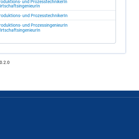
o­duk­ti­ons- und Pro­zess­tech­ni­ke­rIn
rt­schafts­in­ge­nieu­rIn
ro­duk­ti­ons- und Pro­zess­tech­ni­ke­rIn
ro­duk­ti­ons- und Pro­zes­sin­ge­nieu­rIn
rt­schafts­in­ge­nieu­rIn
0.2.0