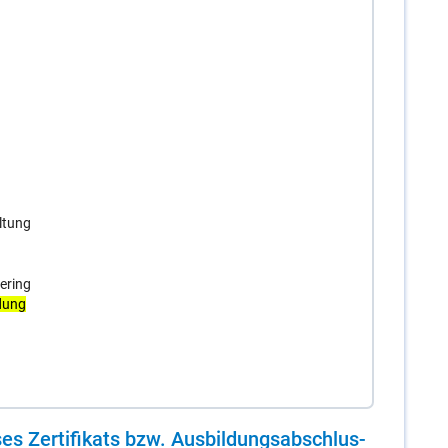
ltung
ering
dung
es Zer­ti­fi­kats bzw. Aus­bil­dungs­ab­schlus­