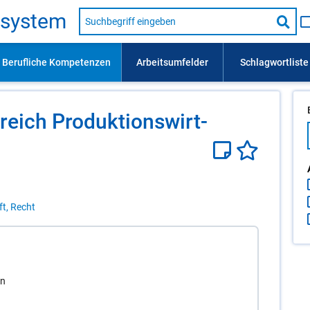
Suche
s­sys­tem
nach
Suc
Beruf,
Lehrausbildung,
star
Kompetenz
usw.
reich Pro­duk­ti­ons­wirt­
ft, Recht
In