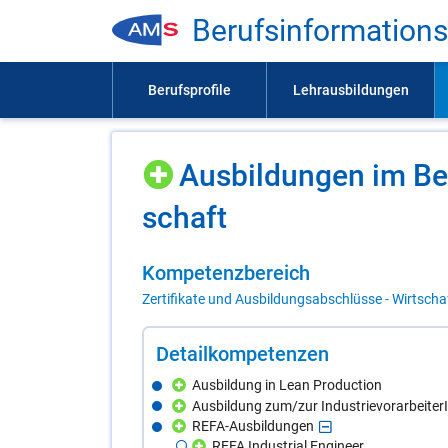
Be­rufs­in­for­ma­ti­on
Aus­bil­dun­gen im Be­
schaft
Kom­pe­tenz­be­reich
Zertifikate und Ausbildungsabschlüsse - Wirtscha
De­tail­kom­pe­ten­zen
Ausbildung in Lean Production
Ausbildung zum/zur Industrievorarbeiter
REFA-Ausbildungen
REFA Industrial Engineer