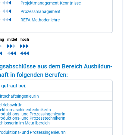
Projektmanagement-Kenntnisse
Prozessmanagement
REFA-Methodenlehre
ing
mittel
hoch
dungs­ab­schlüs­se aus dem Be­reich Aus­bil­dun­
aft in fol­gen­den Be­ru­fen:
st gefragt bei:
rt­schafts­in­ge­nieu­rIn
­triebs­wir­tIn
ek­tro­ma­schi­nen­tech­ni­ke­rIn
o­duk­ti­ons- und Pro­zes­sin­ge­nieu­rIn
o­duk­ti­ons- und Pro­zess­tech­ni­ke­rIn
chlos­se­rIn im Me­tall­be­reich
ro­duk­ti­ons- und Pro­zes­sin­ge­nieu­rIn