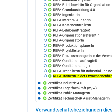
REFA-BetriebswirtIn für Organisation
REFA-Grundausbildung 4.0
REFA-IngenieurIn
REFA-InterneR AuditorIn
REFA-KostencontrollerIn
REFA-LehrbeauftragteR
REFA-OrganisationsreferentIn
REFA-OrganisatorIn
REFA-ProduktionsplanerIn
REFA-ProjektleiterIn
REFA-ProzessmanagerIn in der Verwa
REFA-QualitätsbeauftragteR
REFA-QualitätsmanagerIn
REFA-TechnikerIn für Industrial Engine
REFA-TrainerIn in der Erwachsenenbil
Zertifikat Industrie 4.0
Zertifikat Lagerfachkraft (m/w)
Zertifikat Public ManagerIn
Zertifikat TechnischeR Asset-ManagerIn
Ver­wandt­schafts­be­zie­hun­gen die­s