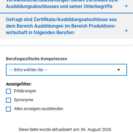
Aus­bil­dungs­ab­schlus­ses und sei­ner Un­ter­be­grif­fe
Ge­fragt sind Zer­ti­fi­ka­te/​Aus­bil­dungs­ab­schlüs­se aus
dem Be­reich Aus­bil­dun­gen im Be­reich Pro­duk­ti­ons­
wirt­schaft in fol­gen­den Be­ru­fen:
Berufsspezifische Kompetenzen
Anzeigefilter:
Erklärungen
Synonyme
Alles anzeigen/ausblenden
Diese Seite wurde aktualisiert am: 06. August 2026