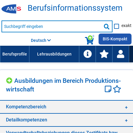
Be­rufs­in­for­ma­ti­ons­sys­tem
Suche
exakt
nach
Suche
Beruf,
Lehrausbildung,
starten
0
Kompetenz
BIS-Kompakt
Deutsch
usw.
Aus­bil­dun­gen im Be­reich Pro­duk­ti­ons­
wirt­schaft
Kom­pe­tenz­be­reich
De­tail­kom­pe­ten­zen
Ver­wandt­schafts­be­zie­hun­gen die­ses Zer­ti­fi­kats bzw.