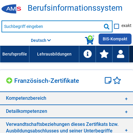
Be­rufs­in­for­ma­ti­ons­sys­tem
Suche
exakt
nach
Suche
Beruf,
Lehrausbildung,
starten
0
Kompetenz
BIS-Kompakt
Deutsch
usw.
Fran­zö­sisch-Zer­ti­fi­ka­te
Kom­pe­tenz­be­reich
De­tail­kom­pe­ten­zen
Ver­wandt­schafts­be­zie­hun­gen die­ses Zer­ti­fi­kats bzw.
Aus­bil­dungs­ab­schlus­ses und sei­ner Un­ter­be­grif­fe