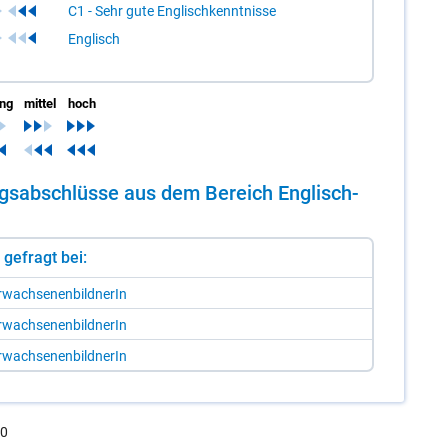
C1 - Sehr gute Englischkenntnisse
Englisch
ing
mittel
hoch
dungs­ab­schlüs­se aus dem Be­reich Eng­lisch-
st gefragt bei:
r­wach­se­nen­bild­ne­rIn
r­wach­se­nen­bild­ne­rIn
r­wach­se­nen­bild­ne­rIn
.0