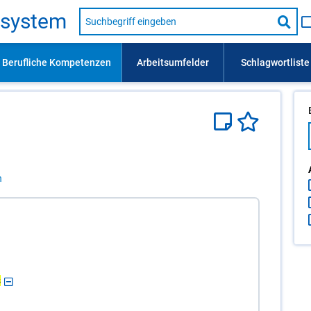
Suche
s­sys­tem
nach
Suc
Beruf,
Lehrausbildung,
star
Kompetenz
usw.
n
s