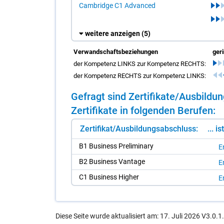
Cambridge C1 Advanced
weitere anzeigen
(5)
Verwandschaftsbeziehungen
ger
der Kompetenz LINKS zur Kompetenz RECHTS:
der Kompetenz RECHTS zur Kompetenz LINKS:
Ge­fragt sind Zer­ti­fi­ka­te/​Aus­bil­
Zer­ti­fi­ka­te in fol­gen­den Be­ru­fen:
Zertifikat/Ausbildungsabschluss:
... i
B1 Busi­ness Preli­mi­na­ry
E
B2 Busi­ness Van­ta­ge
E
C1 Busi­ness Hig­her
E
Diese Seite wurde aktualisiert am: 17. Juli 2026 V3.0.1