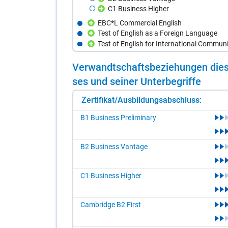
C1 Business Higher
EBC*L Commercial English
Test of English as a Foreign Language
Test of English for International Commun
Ver­wandt­schafts­be­zie­hun­gen die­s
ses und sei­ner Un­ter­be­grif­fe
Zertifikat/Ausbildungsabschluss:
B1 Business Preliminary
B2 Business Vantage
C1 Business Higher
Cambridge B2 First