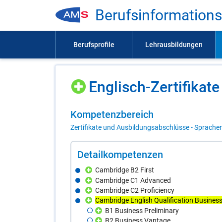
Be­rufs­in­for­ma­ti­on
Eng­lisch-Zer­ti­fi­ka­te
Kom­pe­tenz­be­reich
Zertifikate und Ausbildungsabschlüsse - Sprache
De­tail­kom­pe­ten­zen
Cambridge B2 First
Cambridge C1 Advanced
Cambridge C2 Proficiency
Cambridge English Qualification Busines
B1 Business Preliminary
B2 Business Vantage