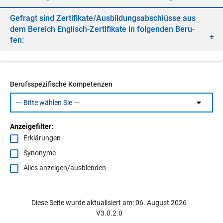
Ge­fragt sind Zer­ti­fi­ka­te/​Aus­bil­dungs­ab­schlüs­se aus
dem Be­reich Eng­lisch-Zer­ti­fi­ka­te in fol­gen­den Be­ru­
fen:
Berufsspezifische Kompetenzen
Anzeigefilter:
Erklärungen
Synonyme
Alles anzeigen/ausblenden
Diese Seite wurde aktualisiert am: 06. August 2026
V3.0.2.0