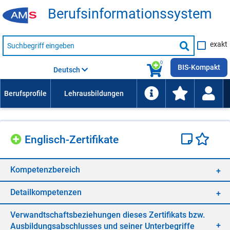
Be­rufs­in­for­ma­ti­ons­sys­tem
Suche
exakt
nach
Suche
Beruf,
Lehrausbildung,
starten
0
Kompetenz
BIS-Kompakt
Deutsch
usw.
Eng­lisch-Zer­ti­fi­ka­te
Kom­pe­tenz­be­reich
De­tail­kom­pe­ten­zen
Ver­wandt­schafts­be­zie­hun­gen die­ses Zer­ti­fi­kats bzw.
Aus­bil­dungs­ab­schlus­ses und sei­ner Un­ter­be­grif­fe