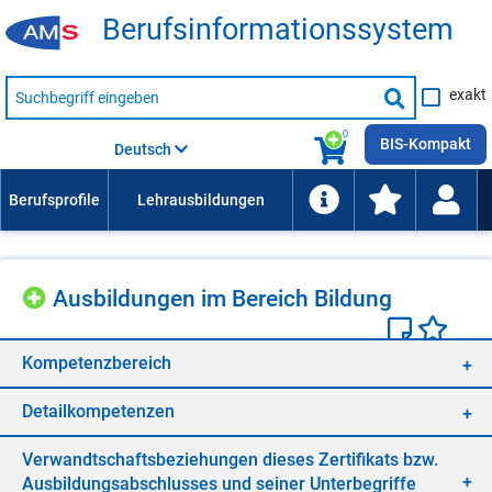
Be­rufs­in­for­ma­ti­ons­sys­tem
Suche
exakt
nach
Suche
Beruf,
Lehrausbildung,
starten
0
Kompetenz
BIS-Kompakt
Deutsch
usw.
Aus­bil­dun­gen im Be­reich Bil­dung
Kom­pe­tenz­be­reich
De­tail­kom­pe­ten­zen
Ver­wandt­schafts­be­zie­hun­gen die­ses Zer­ti­fi­kats bzw.
Aus­bil­dungs­ab­schlus­ses und sei­ner Un­ter­be­grif­fe