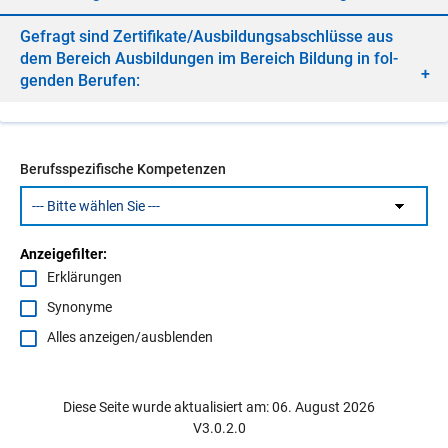
Ge­fragt sind Zer­ti­fi­ka­te/​Aus­bil­dungs­ab­schlüs­se aus
dem Be­reich Aus­bil­dun­gen im Be­reich Bil­dung in fol­
gen­den Be­ru­fen:
Berufsspezifische Kompetenzen
Anzeigefilter:
Erklärungen
Synonyme
Alles anzeigen/ausblenden
Diese Seite wurde aktualisiert am: 06. August 2026
V3.0.2.0