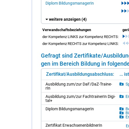
Diplom BildungsmanagerIn
weitere anzeigen
(4)
Verwandschaftsbeziehungen
ger
der Kompetenz LINKS zur Kompetenz RECHTS:
der Kompetenz RECHTS zur Kompetenz LINKS:
Ge­fragt sind Zer­ti­fi­ka­te/​Aus­bil­
gen im Be­reich Bil­dung in fol­gen­de
Zertifikat/Ausbildungsabschluss:
... i
Aus­bil­dung zum/​zur DaF/​DaZ-Trai­ne­
Sp
rIn
Aus­bil­dung zum/​zur Fach­trai­ne­rIn Di­gi­
Er
tal+
Di­plom Bil­dungs­ma­na­ge­rIn
Be
Bi
Er
Zer­ti­fi­kat Er­wach­se­nen­bild­ne­rIn
E