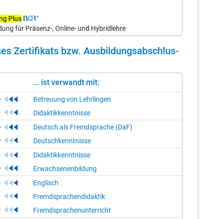
ung Plus
ldung für Präsenz-, Online- und Hybridlehre
es Zer­ti­fi­kats bzw. Aus­bil­dungs­ab­schlus­
... ist verwandt mit:
Betreuung von Lehrlingen
Didaktikkenntnisse
Deutsch als Fremdsprache (DaF)
Deutschkenntnisse
Didaktikkenntnisse
Erwachsenenbildung
Englisch
Fremdsprachendidaktik
Fremdsprachenunterricht