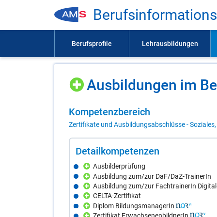
Be­rufs­in­for­ma­ti­on
Aus­bil­dun­gen im Be
Kom­pe­tenz­be­reich
Zertifikate und Ausbildungsabschlüsse - Soziales,
De­tail­kom­pe­ten­zen
Ausbilderprüfung
Ausbildung zum/zur DaF/DaZ-TrainerIn
Ausbildung zum/zur FachtrainerIn Digita
CELTA-Zertifikat
Diplom BildungsmanagerIn
Zertifikat ErwachsenenbildnerIn