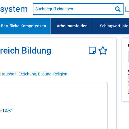
Suche
s­sys­tem
nach
Suc
Beruf,
Lehrausbildung,
star
Kompetenz
usw.
­reich Bil­dung
 Haushalt, Erziehung, Bildung, Religion
l+