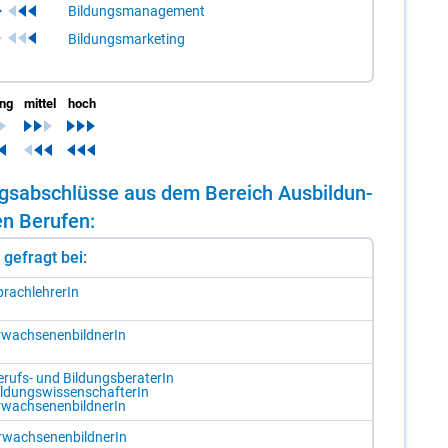
Bildungsmanagement
Bildungsmarketing
ing
mittel
hoch
dungs­ab­schlüs­se aus dem Be­reich Aus­bil­dun­
n Be­ru­fen:
st gefragt bei:
rach­leh­re­rIn
­wach­se­nen­bild­ne­rIn
­rufs- und Bil­dungs­be­ra­te­rIn
l­dungs­wis­sen­schaf­te­rIn
­wach­se­nen­bild­ne­rIn
r­wach­se­nen­bild­ne­rIn