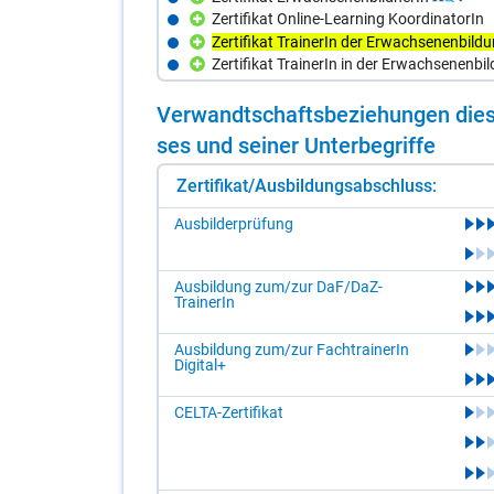
Zertifikat Online-Learning KoordinatorIn
Zertifikat TrainerIn der Erwachsenenbild
Zertifikat TrainerIn in der Erwachsenenbi
Ver­wandt­schafts­be­zie­hun­gen die­s
ses und sei­ner Un­ter­be­grif­fe
Zertifikat/Ausbildungsabschluss:
Ausbilderprüfung
Ausbildung zum/zur DaF/DaZ-
TrainerIn
Ausbildung zum/zur FachtrainerIn
Digital+
CELTA-Zertifikat