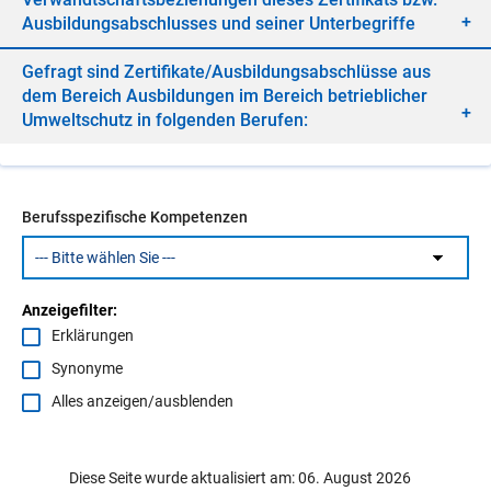
Aus­bil­dungs­ab­schlus­ses und sei­ner Un­ter­be­grif­fe
Ge­fragt sind Zer­ti­fi­ka­te/​Aus­bil­dungs­ab­schlüs­se aus
dem Be­reich Aus­bil­dun­gen im Be­reich be­trieb­li­cher
Um­welt­schutz in fol­gen­den Be­ru­fen:
Berufsspezifische Kompetenzen
Anzeigefilter:
Erklärungen
Synonyme
Alles anzeigen/ausblenden
Diese Seite wurde aktualisiert am: 06. August 2026