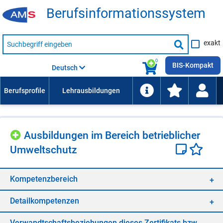
Be­rufs­in­for­ma­ti­ons­sys­tem
Suche
exakt
nach
Suche
Beruf,
Lehrausbildung,
starten
0
Kompetenz
BIS-Kompakt
Deutsch
usw.
Aus­bil­dun­gen im Be­reich be­trieb­li­cher
Um­welt­schutz
Kom­pe­tenz­be­reich
De­tail­kom­pe­ten­zen
Ver­wandt­schafts­be­zie­hun­gen die­ses Zer­ti­fi­kats bzw.