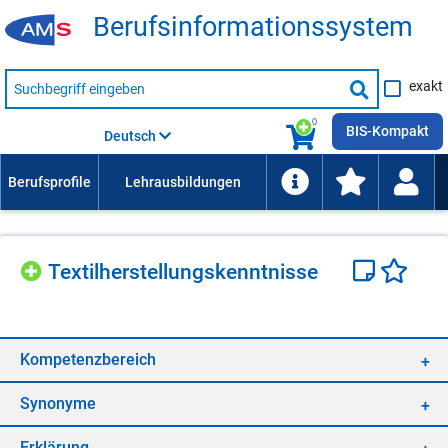
Be­rufs­in­for­ma­ti­ons­sys­tem
Suche
exakt
nach
Suche
Beruf,
Lehrausbildung,
starten
0
Kompetenz
BIS-Kompakt
Deutsch
usw.
Tex­til­her­stel­lungs­kennt­nis­se
Kom­pe­tenz­be­reich
Syn­ony­me
Er­klä­rung