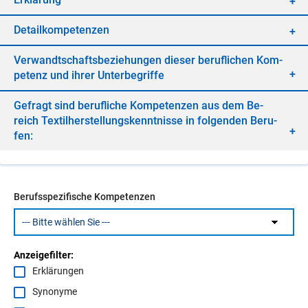
De­tail­kom­pe­ten­zen
Ver­wandt­schafts­be­zie­hun­gen die­ser be­ruf­li­chen Kom­
pe­tenz und ih­rer Un­ter­be­grif­fe
Ge­fragt sind be­ruf­li­che Kom­pe­ten­zen aus dem Be­
reich Tex­til­her­stel­lungs­kennt­nis­se in fol­gen­den Be­ru­
fen:
Berufsspezifische Kompetenzen
Anzeigefilter:
Erklärungen
Synonyme