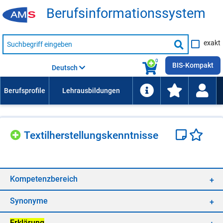
Be­rufs­in­for­ma­ti­ons­sys­tem
Suche
exakt
nach
Suche
Beruf,
Lehrausbildung,
starten
0
Kompetenz
BIS-Kompakt
Deutsch
usw.
Tex­til­her­stel­lungs­kennt­nis­se
Kom­pe­tenz­be­reich
Syn­ony­me
Er­klä­rung