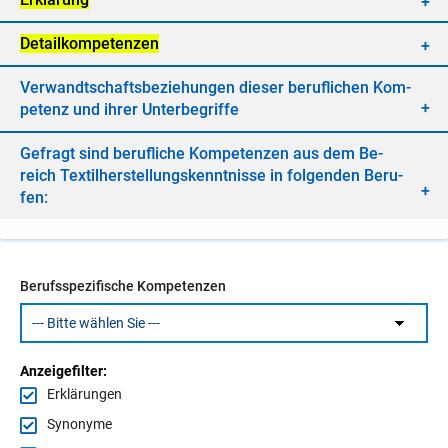
De­tail­kom­pe­ten­zen
Ver­wandt­schafts­be­zie­hun­gen die­ser be­ruf­li­chen Kom­
pe­tenz und ih­rer Un­ter­be­grif­fe
Ge­fragt sind be­ruf­li­che Kom­pe­ten­zen aus dem Be­
reich Tex­til­her­stel­lungs­kennt­nis­se in fol­gen­den Be­ru­
fen:
Berufsspezifische Kompetenzen
Anzeigefilter:
Erklärungen
Synonyme