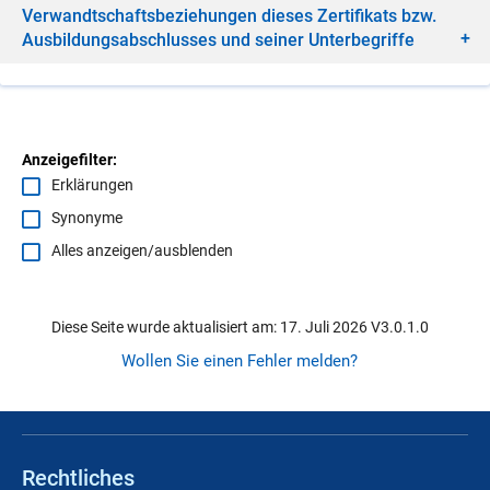
Ver­wandt­schafts­be­zie­hun­gen die­ses Zer­ti­fi­kats bzw.
Aus­bil­dungs­ab­schlus­ses und sei­ner Un­ter­be­grif­fe
Anzeigefilter:
Erklärungen
Synonyme
Alles anzeigen/ausblenden
Diese Seite wurde aktualisiert am: 17. Juli 2026 V3.0.1.0
Wollen Sie einen Fehler melden?
Rechtliches