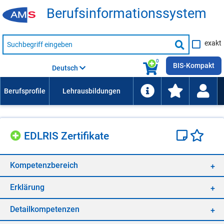
Be­rufs­in­for­ma­ti­ons­sys­tem
Suche
exakt
nach
Suche
Beruf,
Lehrausbildung,
starten
0
Kompetenz
BIS-Kompakt
Deutsch
usw.
EDL­RIS Zer­ti­fi­ka­te
Kom­pe­tenz­be­reich
Er­klä­rung
De­tail­kom­pe­ten­zen