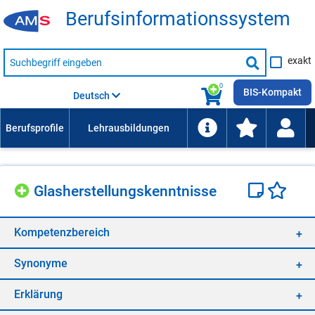
Be­rufs­in­for­ma­ti­ons­sys­tem
Suche
exakt
nach
Suche
Beruf,
Lehrausbildung,
starten
0
Kompetenz
BIS-Kompakt
Deutsch
usw.
Glas­her­stel­lungs­kennt­nis­se
Kom­pe­tenz­be­reich
Syn­ony­me
Er­klä­rung