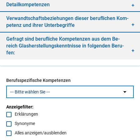
De­tail­kom­pe­ten­zen
Ver­wandt­schafts­be­zie­hun­gen die­ser be­ruf­li­chen Kom­
pe­tenz und ih­rer Un­ter­be­grif­fe
Ge­fragt sind be­ruf­li­che Kom­pe­ten­zen aus dem Be­
reich Glas­her­stel­lungs­kennt­nis­se in fol­gen­den Be­ru­
fen:
Berufsspezifische Kompetenzen
Anzeigefilter:
Erklärungen
Synonyme
Alles anzeigen/ausblenden