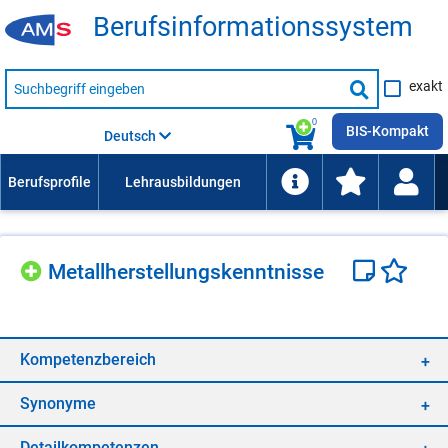
Be­rufs­in­for­ma­ti­ons­sys­tem
Suche
exakt
nach
Suche
Beruf,
Lehrausbildung,
starten
0
Kompetenz
BIS-Kompakt
Deutsch
usw.
Me­tall­her­stel­lungs­kennt­nis­se
Kom­pe­tenz­be­reich
Syn­ony­me
De­tail­kom­pe­ten­zen