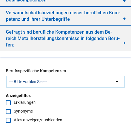
Ver­wandt­schafts­be­zie­hun­gen die­ser be­ruf­li­chen Kom­
pe­tenz und ih­rer Un­ter­be­grif­fe
Ge­fragt sind be­ruf­li­che Kom­pe­ten­zen aus dem Be­
reich Me­tall­her­stel­lungs­kennt­nis­se in fol­gen­den Be­ru­
fen:
Berufsspezifische Kompetenzen
Anzeigefilter:
Erklärungen
Synonyme
Alles anzeigen/ausblenden