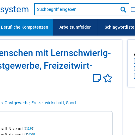
Suche
s­sys­tem
nach
Suc
Beruf,
Lehrausbildung,
star
Kompetenz
usw.
en­schen mit Lern­schwie­rig­
t­ge­wer­be, Frei­zeit­wirt­
s, Gastgewerbe, Freizeitwirtschaft, Sport
aft Niveau I
aft Niveau II