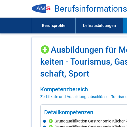
Be­rufs­in­for­ma­ti­on
Aus­bil­dun­gen für M
kei­ten - Tou­ris­mus, Gas
schaft, Sport
Kom­pe­tenz­be­reich
Zertifikate und Ausbildungsabschlüsse - Tourismu
De­tail­kom­pe­ten­zen
Grundqualifikation Gastronomie-Küchenkr
Grundqualifikation Gastronomie-Küchenkr