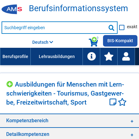
Be­rufs­in­for­ma­ti­ons­sys­tem
Suche
exakt
nach
Suche
Beruf,
Lehrausbildung,
starten
0
Kompetenz
BIS-Kompakt
Deutsch
usw.
Aus­bil­dun­gen für Men­schen mit Lern­
schwie­rig­kei­ten - Tou­ris­mus, Gast­ge­wer­
be, Frei­zeit­wirt­schaft, Sport
Kom­pe­tenz­be­reich
De­tail­kom­pe­ten­zen