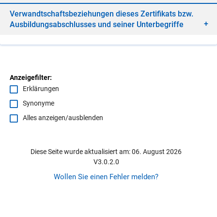
Ver­wandt­schafts­be­zie­hun­gen die­ses Zer­ti­fi­kats bzw.
Aus­bil­dungs­ab­schlus­ses und sei­ner Un­ter­be­grif­fe
Anzeigefilter:
Erklärungen
Synonyme
Alles anzeigen/ausblenden
Diese Seite wurde aktualisiert am: 06. August 2026
V3.0.2.0
Wollen Sie einen Fehler melden?