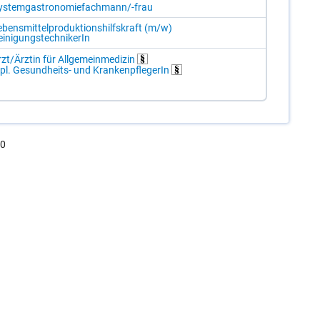
ys­tem­gas­tro­no­mie­fach­mann/-​frau
­bens­mit­tel­pro­duk­ti­ons­hilfs­kraft (m/​w)
i­ni­gungs­tech­ni­ke­rIn
zt/Ä​rz­tin für All­ge­mein­me­di­zin
pl. Ge­sund­heits- und Kran­ken­pfle­ge­rIn
.0