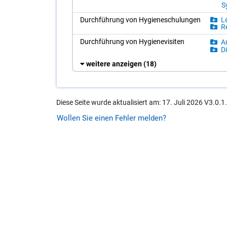
S
Durch­füh­rung von Hy­gie­ne­schu­lun­gen
Le
Re
Durch­füh­rung von Hy­gie­ne­vi­si­ten
Ar
Di
weitere anzeigen
(18)
Diese Seite wurde aktualisiert am: 17. Juli 2026 V3.0.1
Wollen Sie einen Fehler melden?