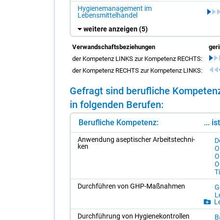
Hygienemanagement im
Lebensmittelhandel
weitere anzeigen
(5)
Verwandschaftsbeziehungen
ger
der Kompetenz LINKS zur Kompetenz RECHTS:
der Kompetenz RECHTS zur Kompetenz LINKS:
Ge­fragt sind be­ruf­li­che Kom­pe­te
in fol­gen­den Be­ru­fen:
Berufliche Kompetenz:
... i
An­wen­dung asep­ti­scher Ar­beits­tech­ni­
De
ken
Op
Op
Or
Ti
Durch­füh­ren von GHP-Maß­nah­men
G
Le
Le
Durch­füh­rung von Hy­gie­ne­kon­trol­len
B