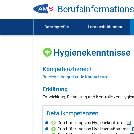
Be­rufs­in­for­ma­ti­on
Hy­gie­ne­kennt­nis­se
Kom­pe­tenz­be­reich
Bereichsübergreifende Kompetenzen
Er­klä­rung
Entwicklung, Einhaltung und Kontrolle von Hyg
De­tail­kom­pe­ten­zen
Durchführung von Hygienekontrollen
Durchführung von Hygienemaßnahmen