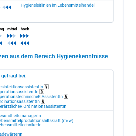
Hygieneleitlinien im Lebensmittelhandel
ing
mittel
hoch
n­zen aus dem Be­reich Hy­gie­ne­kennt­nis­se
st gefragt bei:
s­in­fek­ti­ons­as­sis­ten­tIn
e­ra­ti­ons­as­sis­ten­tIn
e­ra­ti­ons­tech­ni­scheR As­sis­ten­tIn
­di­na­ti­ons­as­sis­ten­tIn
er­ärzt­li­cheR Or­di­na­ti­ons­as­sis­ten­tIn
e­sund­heits­ma­na­ge­rIn
­bens­mit­tel­pro­duk­ti­ons­hilfs­kraft (m/​w)
­bens­mit­tel­tech­ni­ke­rIn
a­de­wär­te­rIn