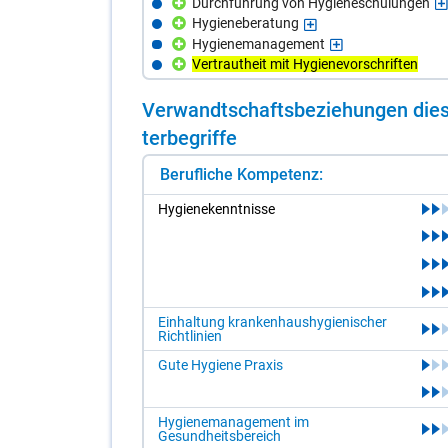
Durchführung von Hygieneschulungen
Hygieneberatung
Hygienemanagement
Vertrautheit mit Hygienevorschriften
Ver­wandt­schafts­be­zie­hun­gen die­s
ter­be­grif­fe
Berufliche Kompetenz:
Hy­gie­ne­kennt­nis­se
Einhaltung krankenhaushygienischer
Richtlinien
Gute Hygiene Praxis
Hygienemanagement im
Gesundheitsbereich