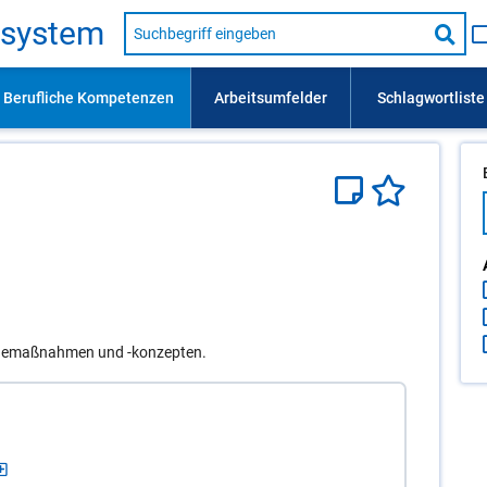
Suche
s­sys­tem
nach
Suc
Beruf,
Lehrausbildung,
star
Kompetenz
usw.
ienemaßnahmen und -konzepten.