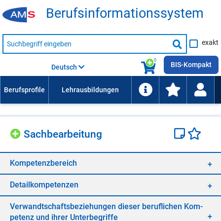
Be­rufs­in­for­ma­ti­ons­sys­tem
Suche
exakt
nach
Suche
Beruf,
Lehrausbildung,
starten
0
Kompetenz
BIS-Kompakt
Deutsch
usw.
Sach­be­ar­bei­tung
Kom­pe­tenz­be­reich
De­tail­kom­pe­ten­zen
Ver­wandt­schafts­be­zie­hun­gen die­ser be­ruf­li­chen Kom­
pe­tenz und ih­rer Un­ter­be­grif­fe