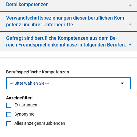
De­tail­kom­pe­ten­zen
Ver­wandt­schafts­be­zie­hun­gen die­ser be­ruf­li­chen Kom­
pe­tenz und ih­rer Un­ter­be­grif­fe
Ge­fragt sind be­ruf­li­che Kom­pe­ten­zen aus dem Be­
reich Fremd­spra­chen­kennt­nis­se in fol­gen­den Be­ru­fen:
Berufsspezifische Kompetenzen
Anzeigefilter:
Erklärungen
Synonyme
Alles anzeigen/ausblenden