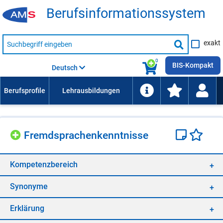
Be­rufs­in­for­ma­ti­ons­sys­tem
Suche
exakt
nach
Suche
Beruf,
Lehrausbildung,
starten
0
Kompetenz
BIS-Kompakt
Deutsch
usw.
Fremd­spra­chen­kennt­nis­se
Kom­pe­tenz­be­reich
Syn­ony­me
Er­klä­rung