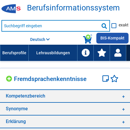
Be­rufs­in­for­ma­ti­ons­sys­tem
Suche
exakt
nach
Suche
Beruf,
Lehrausbildung,
starten
0
Kompetenz
BIS-Kompakt
Deutsch
usw.
Fremd­spra­chen­kennt­nis­se
Kom­pe­tenz­be­reich
Syn­ony­me
Er­klä­rung