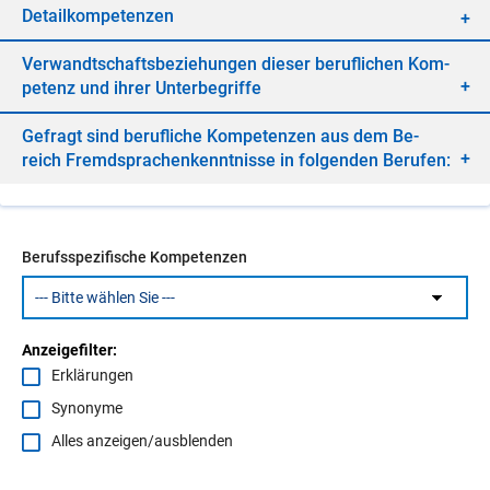
De­tail­kom­pe­ten­zen
Ver­wandt­schafts­be­zie­hun­gen die­ser be­ruf­li­chen Kom­
pe­tenz und ih­rer Un­ter­be­grif­fe
Ge­fragt sind be­ruf­li­che Kom­pe­ten­zen aus dem Be­
reich Fremd­spra­chen­kennt­nis­se in fol­gen­den Be­ru­fen:
Berufsspezifische Kompetenzen
Anzeigefilter:
Erklärungen
Synonyme
Alles anzeigen/ausblenden