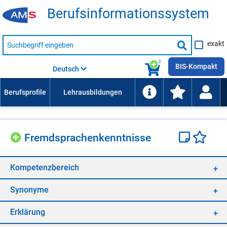
Be­rufs­in­for­ma­ti­ons­sys­tem
Suche
exakt
nach
Suche
Beruf,
Lehrausbildung,
starten
0
Kompetenz
BIS-Kompakt
Deutsch
usw.
Fremd­spra­chen­kennt­nis­se
Kom­pe­tenz­be­reich
Syn­ony­me
Er­klä­rung