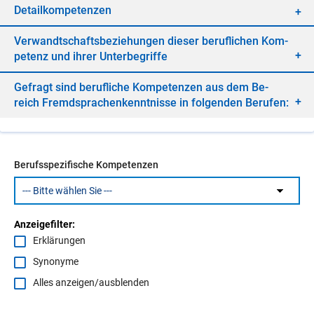
De­tail­kom­pe­ten­zen
Ver­wandt­schafts­be­zie­hun­gen die­ser be­ruf­li­chen Kom­
pe­tenz und ih­rer Un­ter­be­grif­fe
Ge­fragt sind be­ruf­li­che Kom­pe­ten­zen aus dem Be­
reich Fremd­spra­chen­kennt­nis­se in fol­gen­den Be­ru­fen:
Berufsspezifische Kompetenzen
Anzeigefilter:
Erklärungen
Synonyme
Alles anzeigen/ausblenden