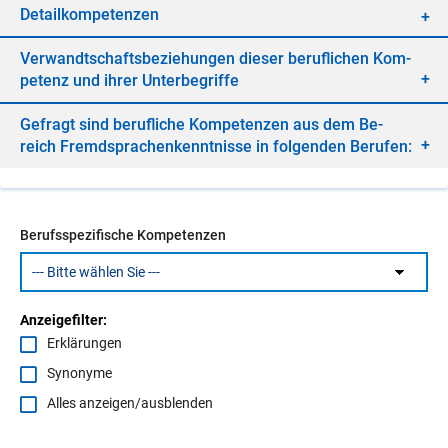
De­tail­kom­pe­ten­zen
Ver­wandt­schafts­be­zie­hun­gen die­ser be­ruf­li­chen Kom­
pe­tenz und ih­rer Un­ter­be­grif­fe
Ge­fragt sind be­ruf­li­che Kom­pe­ten­zen aus dem Be­
reich Fremd­spra­chen­kennt­nis­se in fol­gen­den Be­ru­fen:
Berufsspezifische Kompetenzen
Anzeigefilter:
Erklärungen
Synonyme
Alles anzeigen/ausblenden