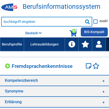
Be­rufs­in­for­ma­ti­ons­sys­tem
Suche
exakt
nach
Suche
Beruf,
Lehrausbildung,
starten
0
Kompetenz
BIS-Kompakt
Deutsch
usw.
Fremd­spra­chen­kennt­nis­se
Kom­pe­tenz­be­reich
Syn­ony­me
Er­klä­rung