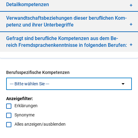
De­tail­kom­pe­ten­zen
Ver­wandt­schafts­be­zie­hun­gen die­ser be­ruf­li­chen Kom­
pe­tenz und ih­rer Un­ter­be­grif­fe
Ge­fragt sind be­ruf­li­che Kom­pe­ten­zen aus dem Be­
reich Fremd­spra­chen­kennt­nis­se in fol­gen­den Be­ru­fen:
Berufsspezifische Kompetenzen
Anzeigefilter:
Erklärungen
Synonyme
Alles anzeigen/ausblenden