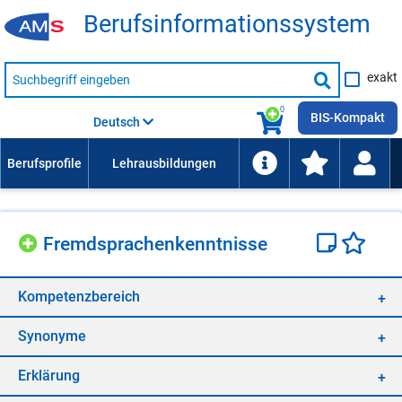
Be­rufs­in­for­ma­ti­ons­sys­tem
Suche
exakt
nach
Suche
Beruf,
Lehrausbildung,
starten
0
Kompetenz
BIS-Kompakt
Deutsch
usw.
Fremd­spra­chen­kennt­nis­se
Kom­pe­tenz­be­reich
Syn­ony­me
Er­klä­rung