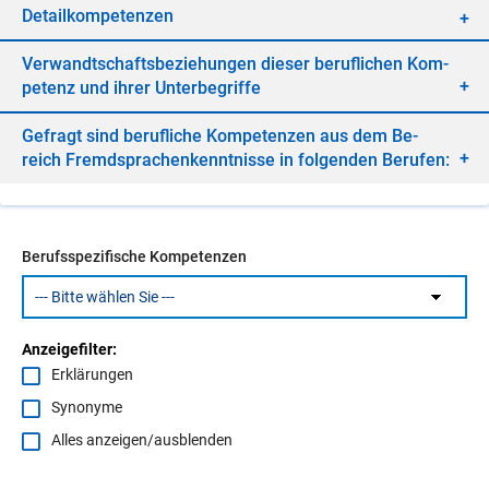
De­tail­kom­pe­ten­zen
Ver­wandt­schafts­be­zie­hun­gen die­ser be­ruf­li­chen Kom­
pe­tenz und ih­rer Un­ter­be­grif­fe
Ge­fragt sind be­ruf­li­che Kom­pe­ten­zen aus dem Be­
reich Fremd­spra­chen­kennt­nis­se in fol­gen­den Be­ru­fen:
Berufsspezifische Kompetenzen
Anzeigefilter:
Erklärungen
Synonyme
Alles anzeigen/ausblenden