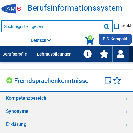
Be­rufs­in­for­ma­ti­ons­sys­tem
Suche
exakt
nach
Suche
Beruf,
Lehrausbildung,
starten
0
Kompetenz
BIS-Kompakt
Deutsch
usw.
Fremd­spra­chen­kennt­nis­se
Kom­pe­tenz­be­reich
Syn­ony­me
Er­klä­rung