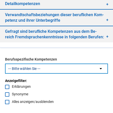
De­tail­kom­pe­ten­zen
Ver­wandt­schafts­be­zie­hun­gen die­ser be­ruf­li­chen Kom­
pe­tenz und ih­rer Un­ter­be­grif­fe
Ge­fragt sind be­ruf­li­che Kom­pe­ten­zen aus dem Be­
reich Fremd­spra­chen­kennt­nis­se in fol­gen­den Be­ru­fen:
Berufsspezifische Kompetenzen
Anzeigefilter:
Erklärungen
Synonyme
Alles anzeigen/ausblenden