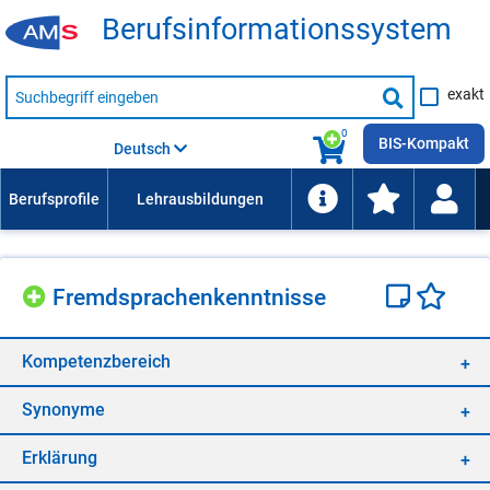
Be­rufs­in­for­ma­ti­ons­sys­tem
Suche
exakt
nach
Suche
Beruf,
Lehrausbildung,
starten
0
Kompetenz
BIS-Kompakt
Deutsch
usw.
Fremd­spra­chen­kennt­nis­se
Kom­pe­tenz­be­reich
Syn­ony­me
Er­klä­rung