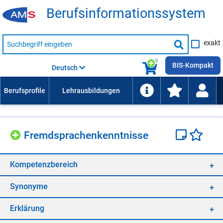
Be­rufs­in­for­ma­ti­ons­sys­tem
Suche
exakt
nach
Suche
Beruf,
Lehrausbildung,
starten
0
Kompetenz
BIS-Kompakt
Deutsch
usw.
Fremd­spra­chen­kennt­nis­se
Kom­pe­tenz­be­reich
Syn­ony­me
Er­klä­rung