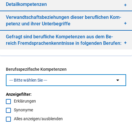
De­tail­kom­pe­ten­zen
Ver­wandt­schafts­be­zie­hun­gen die­ser be­ruf­li­chen Kom­
pe­tenz und ih­rer Un­ter­be­grif­fe
Ge­fragt sind be­ruf­li­che Kom­pe­ten­zen aus dem Be­
reich Fremd­spra­chen­kennt­nis­se in fol­gen­den Be­ru­fen:
Berufsspezifische Kompetenzen
Anzeigefilter:
Erklärungen
Synonyme
Alles anzeigen/ausblenden