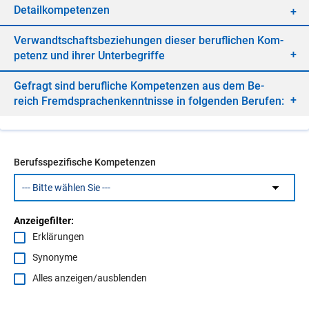
De­tail­kom­pe­ten­zen
Ver­wandt­schafts­be­zie­hun­gen die­ser be­ruf­li­chen Kom­
pe­tenz und ih­rer Un­ter­be­grif­fe
Ge­fragt sind be­ruf­li­che Kom­pe­ten­zen aus dem Be­
reich Fremd­spra­chen­kennt­nis­se in fol­gen­den Be­ru­fen:
Berufsspezifische Kompetenzen
Anzeigefilter:
Erklärungen
Synonyme
Alles anzeigen/ausblenden