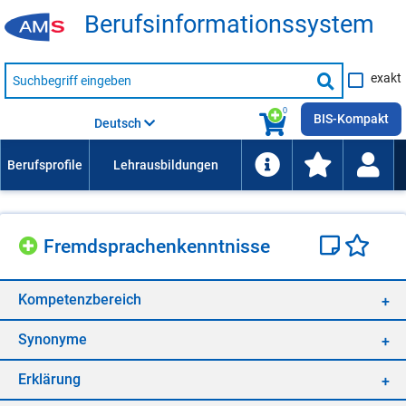
Be­rufs­in­for­ma­ti­ons­sys­tem
Suche
exakt
nach
Suche
Beruf,
Lehrausbildung,
starten
0
Kompetenz
BIS-Kompakt
Deutsch
usw.
Fremd­spra­chen­kennt­nis­se
Kom­pe­tenz­be­reich
Syn­ony­me
Er­klä­rung