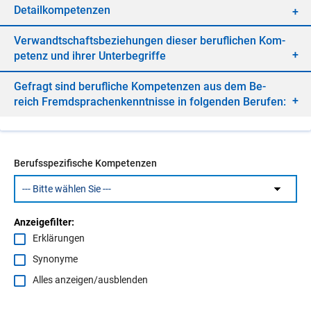
De­tail­kom­pe­ten­zen
Ver­wandt­schafts­be­zie­hun­gen die­ser be­ruf­li­chen Kom­
pe­tenz und ih­rer Un­ter­be­grif­fe
Ge­fragt sind be­ruf­li­che Kom­pe­ten­zen aus dem Be­
reich Fremd­spra­chen­kennt­nis­se in fol­gen­den Be­ru­fen:
Berufsspezifische Kompetenzen
Anzeigefilter:
Erklärungen
Synonyme
Alles anzeigen/ausblenden