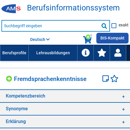
Be­rufs­in­for­ma­ti­ons­sys­tem
Suche
exakt
nach
Suche
Beruf,
Lehrausbildung,
starten
0
Kompetenz
BIS-Kompakt
Deutsch
usw.
Fremd­spra­chen­kennt­nis­se
Kom­pe­tenz­be­reich
Syn­ony­me
Er­klä­rung