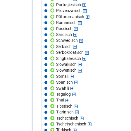
Portugiesisch
Provenzalisch
Rätoromanisch
Rumänisch
Russisch
Sardisch
Schwedisch
Serbisch
Serbokroatisch
Singhalesisch
Slowakisch
Slowenisch
Somali
Spanisch
Swahili
Tagalog
Thai
Tibetisch
Tigrinisch
Tschechisch
Tschetschenisch
Türkisch