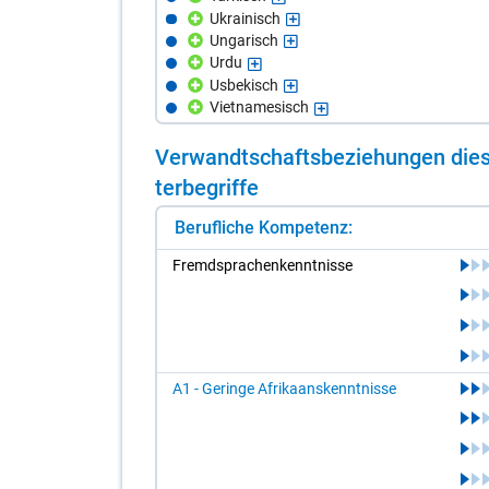
Ukrainisch
Ungarisch
Urdu
Usbekisch
Vietnamesisch
Ver­wandt­schafts­be­zie­hun­gen die­s
ter­be­grif­fe
Berufliche Kompetenz:
Fremd­spra­chen­kennt­nis­se
A1 - Geringe Afrikaanskenntnisse