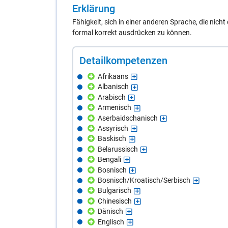
Er­klä­rung
Fähigkeit, sich in einer anderen Sprache, die nich
formal korrekt ausdrücken zu können.
De­tail­kom­pe­ten­zen
Afrikaans
Albanisch
Arabisch
Armenisch
Aserbaidschanisch
Assyrisch
Baskisch
Belarussisch
Bengali
Bosnisch
Bosnisch/Kroatisch/Serbisch
Bulgarisch
Chinesisch
Dänisch
Englisch