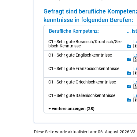
Ge­fragt sind be­ruf­li­che Kom­pe­t
kennt­nis­se in fol­gen­den Be­ru­fen:
Berufliche Kompetenz:
... i
C1 - Sehr gute Bos­nisch/​Kroa­tisch/​Ser­
Le
bisch-Kennt­nis­se
C1 - Sehr gute Eng­lisch­kennt­nis­se
Le
C1 - Sehr gute Fran­zö­sisch­kennt­nis­se
Le
C1 - Sehr gute Grie­chisch­kennt­nis­se
Le
C1 - Sehr gute Ita­lie­nisch­kennt­nis­se
Le
weitere anzeigen
(28)
Diese Seite wurde aktualisiert am: 06. August 2026 V3.