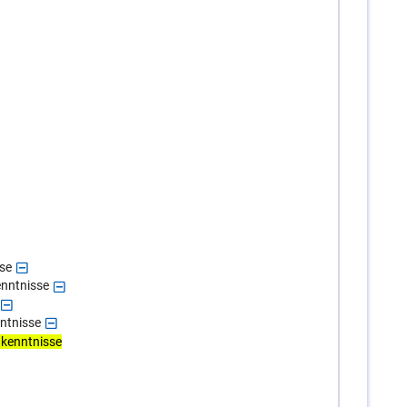
se
enntnisse
ntnisse
ukenntnisse