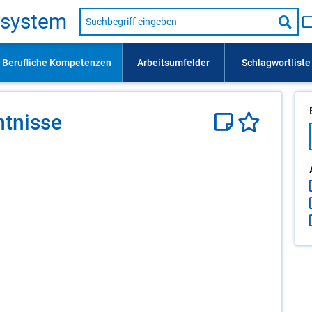
Suche
s­sys­tem
nach
Suc
Beruf,
Lehrausbildung,
star
Kompetenz
usw.
­nis­se