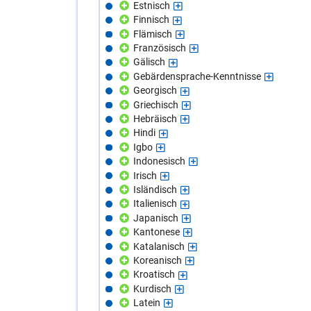
Estnisch
Finnisch
Flämisch
Französisch
Gälisch
Gebärdensprache-Kenntnisse
Georgisch
Griechisch
Hebräisch
Hindi
Igbo
Indonesisch
Irisch
Isländisch
Italienisch
Japanisch
Kantonese
Katalanisch
Koreanisch
Kroatisch
Kurdisch
Latein