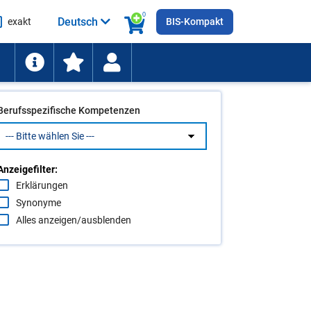
0
Deutsch
exakt
BIS-Kompakt
he
ten
Berufsspezifische Kompetenzen
Anzeigefilter:
Erklärungen
Synonyme
Alles anzeigen/ausblenden