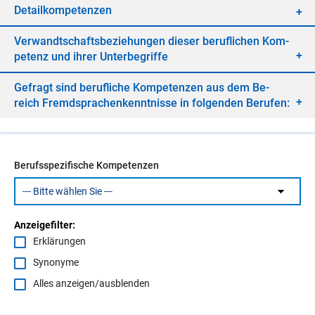
De­tail­kom­pe­ten­zen
Ver­wandt­schafts­be­zie­hun­gen die­ser be­ruf­li­chen Kom­
pe­tenz und ih­rer Un­ter­be­grif­fe
Ge­fragt sind be­ruf­li­che Kom­pe­ten­zen aus dem Be­
reich Fremd­spra­chen­kennt­nis­se in fol­gen­den Be­ru­fen:
Berufsspezifische Kompetenzen
Anzeigefilter:
Erklärungen
Synonyme
Alles anzeigen/ausblenden