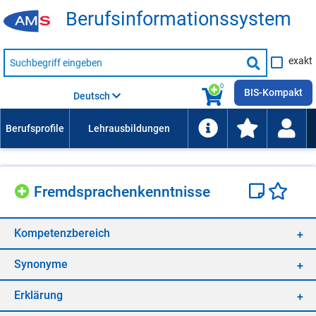
Be­rufs­in­for­ma­ti­ons­sys­tem
Suche
exakt
nach
Suche
Beruf,
Lehrausbildung,
starten
0
Kompetenz
BIS-Kompakt
Deutsch
usw.
Fremd­spra­chen­kennt­nis­se
Kom­pe­tenz­be­reich
Syn­ony­me
Er­klä­rung