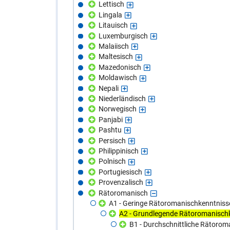
Lettisch
Lingala
Litauisch
Luxemburgisch
Malaiisch
Maltesisch
Mazedonisch
Moldawisch
Nepali
Niederländisch
Norwegisch
Panjabi
Pashtu
Persisch
Philippinisch
Polnisch
Portugiesisch
Provenzalisch
Rätoromanisch
A1 - Geringe Rätoromanischkenntniss
A2 - Grundlegende Rätoromanisch
B1 - Durchschnittliche Rätoro