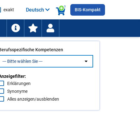
0
Deutsch
exakt
BIS-Kompakt
he
ten
Berufsspezifische Kompetenzen
Anzeigefilter:
Erklärungen
Synonyme
Alles anzeigen/ausblenden