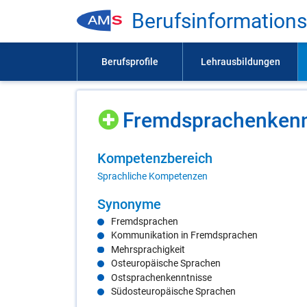
Be­rufs­in­for­ma­ti­on
Fremd­spra­chen­kennt
Kom­pe­tenz­be­reich
Sprachliche Kompetenzen
Syn­ony­me
Fremdsprachen
Kommunikation in Fremdsprachen
Mehrsprachigkeit
Osteuropäische Sprachen
Ostsprachenkenntnisse
Südosteuropäische Sprachen