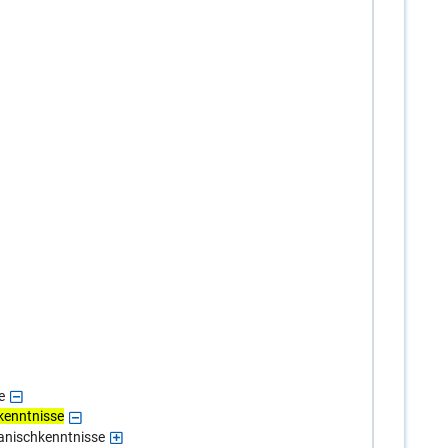
e
kenntnisse
manischkenntnisse