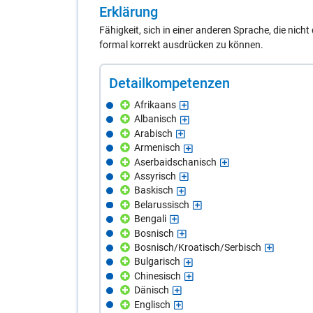
Er­klä­rung
Fähigkeit, sich in einer anderen Sprache, die nich
formal korrekt ausdrücken zu können.
De­tail­kom­pe­ten­zen
Afrikaans
Albanisch
Arabisch
Armenisch
Aserbaidschanisch
Assyrisch
Baskisch
Belarussisch
Bengali
Bosnisch
Bosnisch/Kroatisch/Serbisch
Bulgarisch
Chinesisch
Dänisch
Englisch