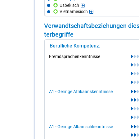
Usbekisch
Vietnamesisch
Ver­wandt­schafts­be­zie­hun­gen die­s
ter­be­grif­fe
Berufliche Kompetenz:
Fremd­spra­chen­kennt­nis­se
A1 - Geringe Afrikaanskenntnisse
A1 - Geringe Albanischkenntnisse