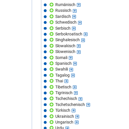
Rumänisch
Russisch
Sardisch
Schwedisch
Serbisch
Serbokroatisch
Singhalesisch
Slowakisch
Slowenisch
Somali
Spanisch
Swahili
Tagalog
Thai
Tibetisch
Tigrinisch
Tschechisch
Tschetschenisch
Türkisch
Ukrainisch
Ungarisch
Urdu