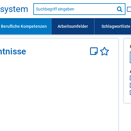
Suche
s­sys­tem
nach
Suc
Beruf,
Lehrausbildung,
star
Kompetenz
usw.
­nis­se