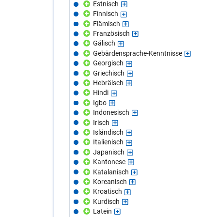
Estnisch
Finnisch
Flämisch
Französisch
Gälisch
Gebärdensprache-Kenntnisse
Georgisch
Griechisch
Hebräisch
Hindi
Igbo
Indonesisch
Irisch
Isländisch
Italienisch
Japanisch
Kantonese
Katalanisch
Koreanisch
Kroatisch
Kurdisch
Latein