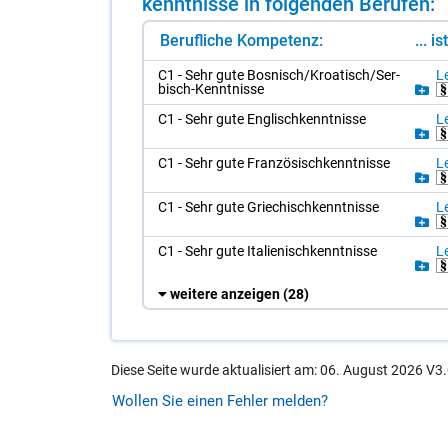
kennt­nis­se in fol­gen­den Be­ru­fen:
Berufliche Kompetenz:
... i
C1 - Sehr gute Bos­nisch/​Kroa­tisch/​Ser­
Le
bisch-Kennt­nis­se
C1 - Sehr gute Eng­lisch­kennt­nis­se
Le
C1 - Sehr gute Fran­zö­sisch­kennt­nis­se
Le
C1 - Sehr gute Grie­chisch­kennt­nis­se
Le
C1 - Sehr gute Ita­lie­nisch­kennt­nis­se
Le
weitere anzeigen
(28)
Diese Seite wurde aktualisiert am: 06. August 2026 V3.
Wollen Sie einen Fehler melden?