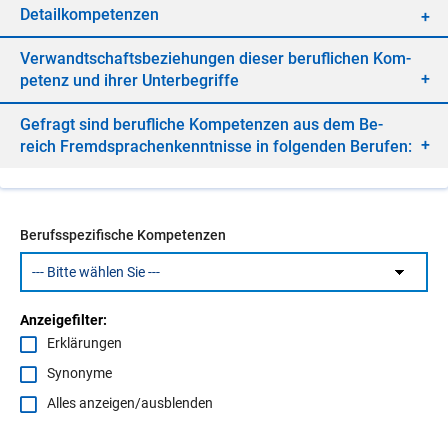
De­tail­kom­pe­ten­zen
Ver­wandt­schafts­be­zie­hun­gen die­ser be­ruf­li­chen Kom­
pe­tenz und ih­rer Un­ter­be­grif­fe
Ge­fragt sind be­ruf­li­che Kom­pe­ten­zen aus dem Be­
reich Fremd­spra­chen­kennt­nis­se in fol­gen­den Be­ru­fen:
Berufsspezifische Kompetenzen
Anzeigefilter:
Erklärungen
Synonyme
Alles anzeigen/ausblenden