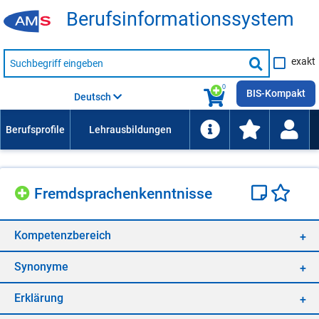
Be­rufs­in­for­ma­ti­ons­sys­tem
Suche
exakt
nach
Suche
Beruf,
Lehrausbildung,
starten
0
Kompetenz
BIS-Kompakt
Deutsch
usw.
Fremd­spra­chen­kennt­nis­se
Kom­pe­tenz­be­reich
Syn­ony­me
Er­klä­rung